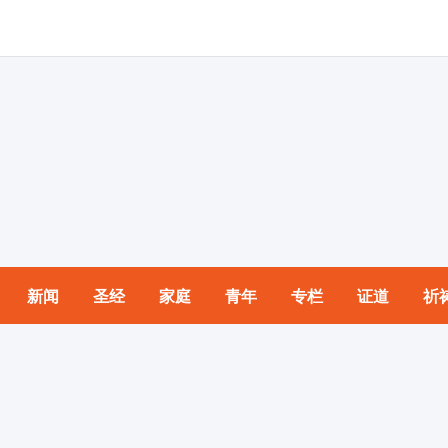
新闻
圣经
家庭
青年
专栏
证道
祈