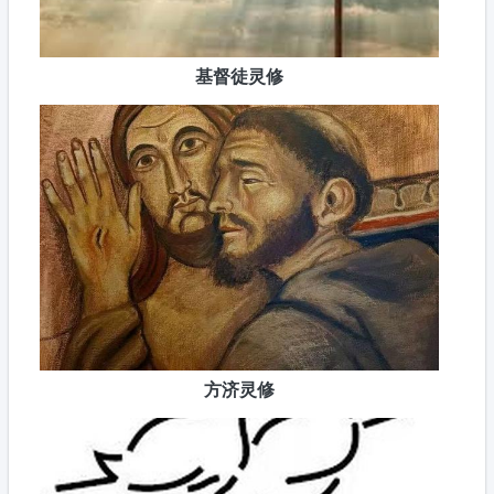
基督徒灵修
方济灵修