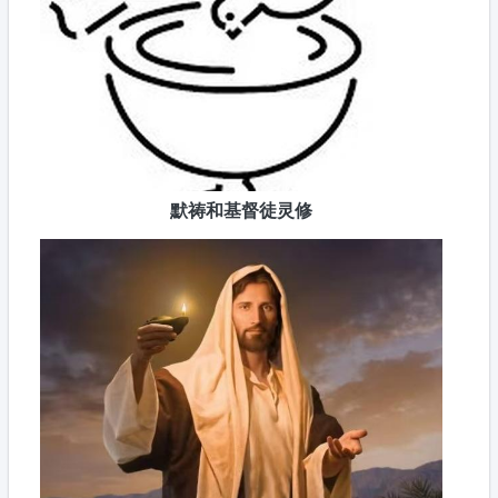
默祷和基督徒灵修