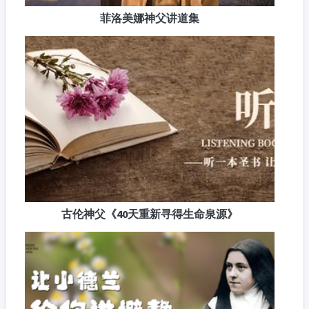
菲洛美娜神父讲道集
古伦神父《40天重新寻得生命泉源》