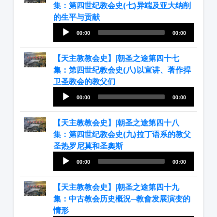
集：第四世纪教会史(七)异端及亚大纳削
的生平与贡献
Audio
00:00
00:00
Player
【天主教教会史】|朝圣之途第四十七
集：第四世纪教会史(八)以宣讲、著作捍
卫圣教会的教父们
Audio
00:00
00:00
Player
【天主教教会史】|朝圣之途第四十八
集：第四世纪教会史(九)拉丁语系的教父
圣热罗尼莫和圣奧斯
Audio
00:00
00:00
Player
【天主教教会史】|朝圣之途第四十九
集：中古教会历史概況─教會发展演变的
情形