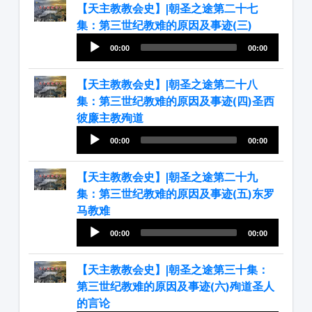
【天主教教会史】|朝圣之途第二十七
集：第三世纪教难的原因及事迹(三)
Audio
00:00
00:00
Player
【天主教教会史】|朝圣之途第二十八
集：第三世纪教难的原因及事迹(四)圣西
彼廉主教殉道
Audio
00:00
00:00
Player
【天主教教会史】|朝圣之途第二十九
集：第三世纪教难的原因及事迹(五)东罗
马教难
Audio
00:00
00:00
Player
【天主教教会史】|朝圣之途第三十集：
第三世纪教难的原因及事迹(六)殉道圣人
的言论