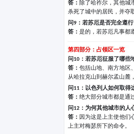
答：
除了哈祚尔，其他城
杀死了城中的居民，并夺
问
：若苏厄是否完全遵行
9
答：
是的，若苏厄凡事都
第四部分：占领区一览
问
：若苏厄征服了哪些
10
答：
包括山地、南方地区
从哈拉克山到赫尔孟山麓
问
：以色列人如何取得
11
答：
绝大部分城市都是通
问
：为何其他城市的人
12
答：
因为这是上主使他们
上主对梅瑟所下的命令。