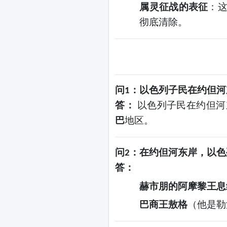
属灵征战的表征
：
彻底清除。
问
：以色列子民在约但河
1
答：
以色列子民在约但河
巴
地区。
问
：在约但河东岸，以色
2
答：
赫市朋的阿摩黎王息
巴商王敖格
（他是勒