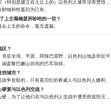
市（特别是建立在土丘上的）以色列人通常没有焚毁，
取财物和牲畜归为己有。
了上主藉梅瑟所吩咐的一切？
遵从上主的命令，毫无遗漏。
地区？
、哥笙全境、平原、阿辣巴原野、以色列山地及邻近平
，涵盖黎巴嫩山谷间的巴耳加得。
这些城市？
过战争攻取的，只有基贝红的希威人与以色列人媾和。
心硬要与以色列交战？
心硬，为了让他们在与以色列人交战中遭受彻底毁灭，