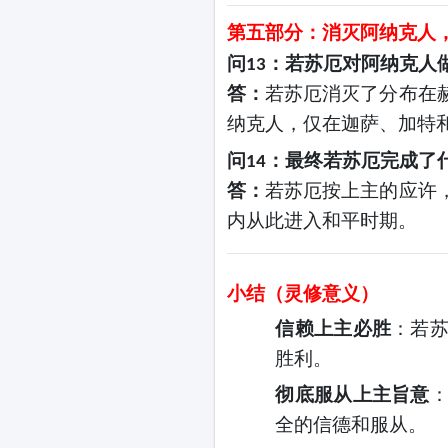
第五部分：消灭阿纳克人
问
：若苏厄对阿纳克人
13
答：
若苏厄消灭了分布在
纳克人，仅在迦萨、加特
问
：最终若苏厄完成了
14
答：
若苏厄按上主的应许
内从此进入和平时期。
小结（灵修意义）
信赖上主必胜
：若
胜利。
彻底服从上主旨意
全的信德和
服从
。