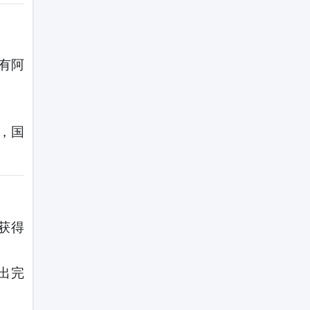
有阿
，国
获得
出完