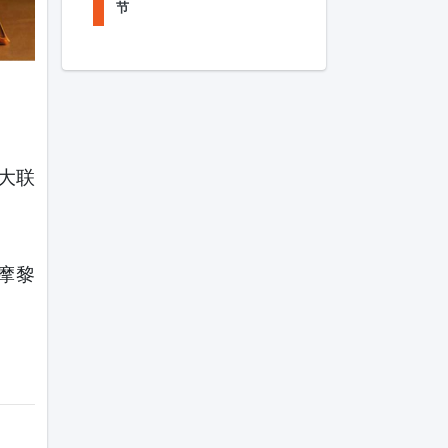
节
大联
摩黎