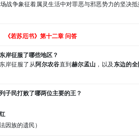
这场战争象征着属灵生活中对罪恶与邪恶势力的坚决抵
《若苏厄书》第十二章
问答
东岸征服了哪些地区？
东岸征服了从
阿尔农谷
直到
赫尔孟山
，以及
东边的全
列子民打败了哪两位主要的王？
红
法因族的遗民）