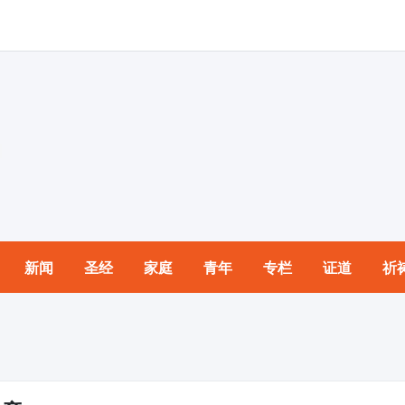
新闻
圣经
家庭
青年
专栏
证道
祈