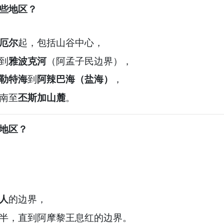
些地区？
厄尔
起，包括山谷中心，
到
雅波克河
（阿孟子民边界），
勒特海
到
阿辣巴海（盐海）
，
南至
丕斯加山麓
。
地区？
人
的边界，
半，直到阿摩黎王息红的边界。