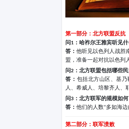
第一部分：北方联盟反抗
问
：哈祚尔王雅宾听见什
1
答：
他听见以色列人战胜
盟，准备一起对抗以色列
问
：北方联盟包括哪些民
2
答：
包括北方山区、基乃
人、希威人、培黎齐人、
问
：北方联军的规模如何
3
答：
他们的人数
多如海边
“
第二部分：联军溃败