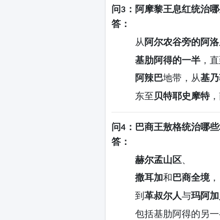
问
：阿摩黎王息红统治哪
3
答：
从
阿尔农谷旁的阿洛
基肋阿得的一半
，直
阿辣巴
地带，从
基乃
东至
贝特耶史摩特
，
问
：巴商王敖格统治哪些
4
答：
赫尔孟山区
、
撒耳加
和
巴商全境
，
到
革叔尔人
与
玛阿加
包括基肋阿得的另一