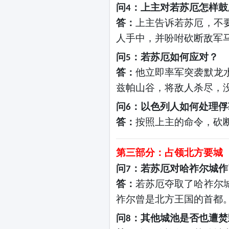
问
：上主对若苏厄怎样鼓
4
答：
上主告诉若苏厄，不
人手中，并吩咐砍断敌军
问
：若苏厄如何应对？
5
答：
他立即率军突袭默龙
兹帕山谷，将敌人杀尽，
问
：以色列人如何处理俘
6
答：
按照上主的命令，砍
第三部分：占领北方要城
问
：若苏厄对哈祚尔城作
7
答：
若苏厄夺取了哈祚尔
祚尔曾是北方王国的首都
问
：其他城池是否也遭焚
8