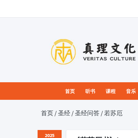
首页
听书
课程
音乐
首页
/
圣经
/
圣经问答
/
若苏厄
2025