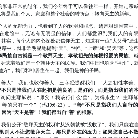
响和非正常的过年，我们今年终于可以像往年一样，开始走亲
也将是我们个人、家庭和整个社会的转折点：转向天主的新年。
个人的无能为力，也看到了人的软弱和罪恶。越是艰难困苦中
在危险中，无论有无明显的信仰，人们都意识到我们人的有
其实，每个人的内心深处都信仰天主，知道有一位“大父母”造
中，就非常明显地提到“天”、“神”、“上帝”和“昊天”等，这
华民族自古就是一个敬拜天主、孝敬祖先的知根报爱的民族
。
，标志着我们是一个朝拜天主的民族。我们中国也称为“神州”，
地方”，我们和神居住在一起、我们是神的子民。
“善人”，我们也敬仰善人。三字经提醒我们：“人之初性本善
”不只是指我们人在起初是善良的，是好的，而是指出我们的
询问主耶稣说：“师父！我该行什么‘善’，为得永生？”主耶
善的只有一个”（玛19:6-22）。
“善”不只是指我们人言行
，因为“天主是善”！我们都出自“善”的根源
。
我们公开“敬拜天主的权利”从汉朝就被“没收了”、我们只能在
果别人不让您敬拜天主，那只是外在的压力；如果您自己不