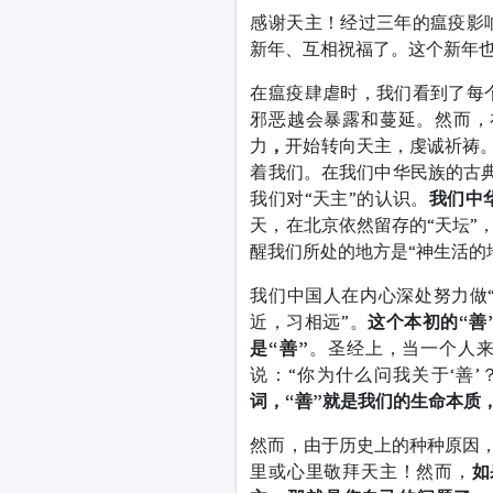
感谢天主！经过三年的瘟疫影
新年、互相祝福了。这个新年
在瘟疫肆虐时，我们看到了每
邪恶越会暴露和蔓延。然而，
力
，
开始转向天主，虔诚祈祷。
着我们。在我们中华民族的古典籍
我们对“天主”的认识。
我们中
天，在北京依然留存的“天坛”
醒我们所处的地方是“神生活的
我们中国人在内心深处努力做
近，习相远”。
这个本初的“善
是“善”
。圣经上，当一个人来
说：“你为什么问我关于‘善’？
词，“善”就是我们的生命本质
然而，由于历史上的种种原因，
里或心里敬拜天主！然而，
如