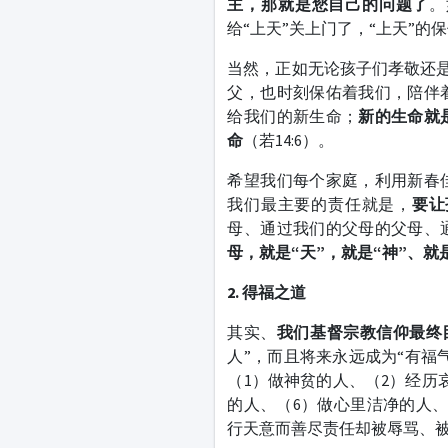
主，那就是您自己的问题了
。
给“上天”关上门了，“上天”
当然，正如无论孩子们孝敬还是
父，也时刻保佑着我们，陪伴
给我们的新生命；
新的生命就
命
（若14:6）。
希望我们每个家庭，利用新春
我们最主要的责任就是，
要让
母、通过我们的父母的父母、
母，就是“天”，就是“神”、就
2. 得福之道
其实、
我们基督宗教信仰最终
人”，而且将来永远成为“有福
（1）做神贫的人、（2）经历
的人、（6）做心里洁净的人、
行天意而善尽责任却被辱骂、