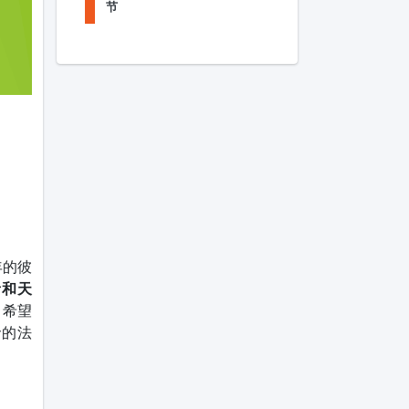
节
年的彼
音和天
。希望
命的法