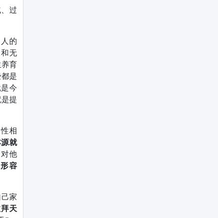
戚、过
，人的
限和无
生养育
些都是
就是今
就是提
、性相
本源就
稣对他
的形容
自己家
敬拜天