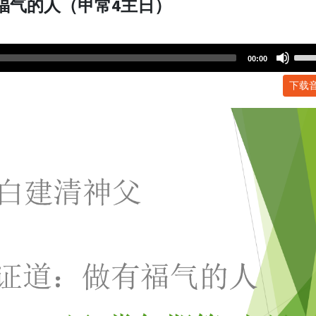
有福气的人（甲常4主日）
Use
00:00
Up/
下载
Arr
key
to
incr
or
dec
volu