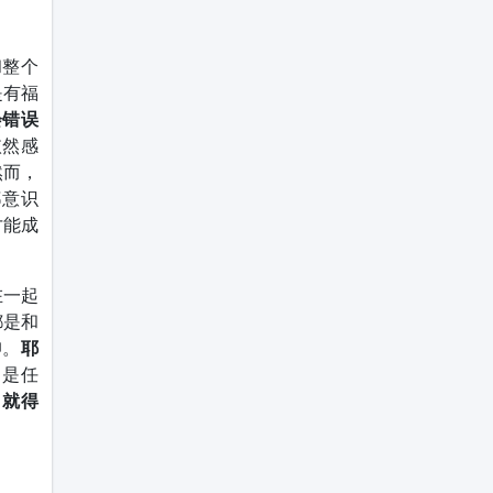
和整个
是有福
会错误
依然感
然而，
都意识
才能成
在一起
都是和
仰。
耶
，是任
，就得