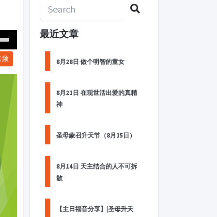
最近文章
Down
音频
ow
8月28日 做个明智的童女
s
8月21日 在现世活出爱的真精
ease
神
rease
me.
圣母蒙召升天节（8月15日）
8月14日 天主结合的人不可拆
散
【主日福音分享】|圣母升天