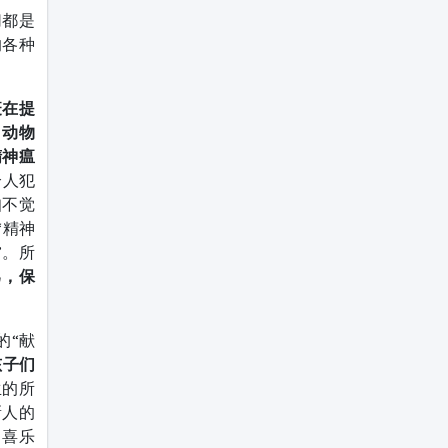
切都是
的各种
疫在提
、动物
精神瘟
个人犯
知不觉
“精神
”。所
己，保
的“献
孩子们
生的所
新人的
，喜乐