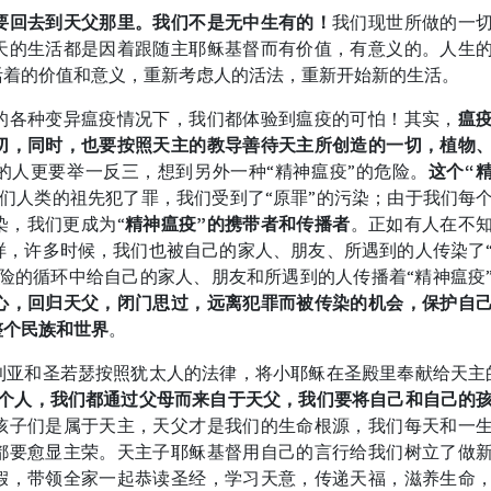
要回去到天父那里。我们不是无中生有的！
我们现世所做的一
天的生活都是因着跟随主耶稣基督而有价值，有意义的。人生
活着的价值和意义，重新考虑人的活法，重新开始新的生活。
的各种变异瘟疫情况下，我们都体验到瘟疫的可怕！其实，
瘟
切，同时，也要按照天主的教导善待天主所创造的一切，植物
的人更要举一反三，想到另外一种“精神瘟疫”的危险。
这个“
们人类的祖先犯了罪，我们受到了“原罪”的污染；由于我们每
染，我们更成为“
精神瘟疫”的携带者和传播者
。正如有人在不
样，许多时候，我们也被自己的家人、朋友、所遇到的人传染了
险的循环中给自己的家人、朋友和所遇到的人传播着“精神瘟疫
心，回归天父，闭门思过，远离犯罪而被传染的机会，保护自
整个民族和世界
。
利亚和圣若瑟按照犹太人的法律，将小耶稣在圣殿里奉献给天主
个人，我们都通过父母而来自于天父，我们要将自己和自己的
孩子们是属于天主，天父才是我们的生命根源，我们每天和一
都要愈显主荣。天主子耶稣基督用自己的言行给我们树立了做
假，带领全家一起恭读圣经，学习天意，传递天福，滋养生命