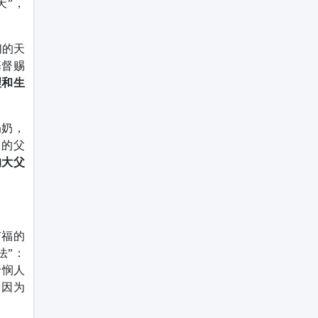
天”，
们的天
基督赐
理和生
奶奶，
己的父
的大父
有福的
法”：
怜悯人
）因为