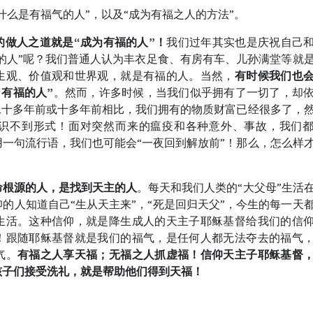
什么是有福气的人”，以及“成为有福之人的方法”。
的做人之道就是“成为有福的人”！
我们过年其实也是庆祝自己
福的人”呢？我们普通人认为丰衣足食、有房有车、儿孙满堂等就
生观、价值观和世界观，就是有福的人。当然，
有时候我们也
“有福的人”
。然而，许多时候，当我们似乎拥有了一切了，却
二十多年前或十多年前相比，我们拥有的物质财富已经很多了，
识不到形式！面对突然而来的瘟疫和各种意外、事故，我们
一句流行语，我们也可能会“一夜回到解放前”！那么，怎么样
命根源的人，是找到天主的人
。每天和我们人类的“大父母”生活
的人知道自己“生从天主来”，“死是回归天父”，今生的每一天
生活。这种信仰，就是降生成人的天主子耶稣基督给我们的信
！跟随耶稣基督就是我们的福气，是任何人都无法夺去的福气
气。
有福之人享天福；无福之人抓虚福！信仰天主子耶稣基督
孩子们接受洗礼，就是帮助他们得到天福！