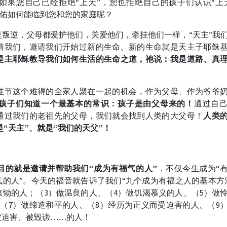
如果您自己已经拒绝“上天”，您也拒绝自己的孩子们认识“上
的保佑如何能临到您和您的家庭呢？
叛逆，父母都爱护他们，关爱他们，牵挂他们一样，“天主”我
着我们，邀请我们开始过新的生命。新的生命就是天主子耶稣
是主耶稣教导我们如何生活的生命之道，祂说：我是道路、真
佳节这个难得的全家人聚在一起的机会，作为父母、作为爷爷
孩子们知道一个最基本的常识：孩子是由父母来的！
通过自
通过我们的老祖先的父母，我们就会找到人类的大父母！
人类
是“天主”、就是“我们的天父”！
目的就是邀请并帮助我们“成为有福气的人”
，不仅今生成为“
气的人”。今天的福音就告诉了我们“九个成为有福之人的基本方
哀恸的人；（3）做温良的人、（4）做饥渴慕义的人、（5）做
（7）做缔造和平的人、（8）经历为正义而受迫害的人、（9
被迫害、被毁谤……的人！