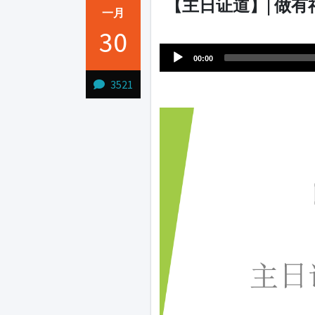
【主日证道】| 做
一月
Audio
30
1231231
Player
00:00
3521