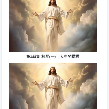
第188集-柯琴(一)：人生的楷模