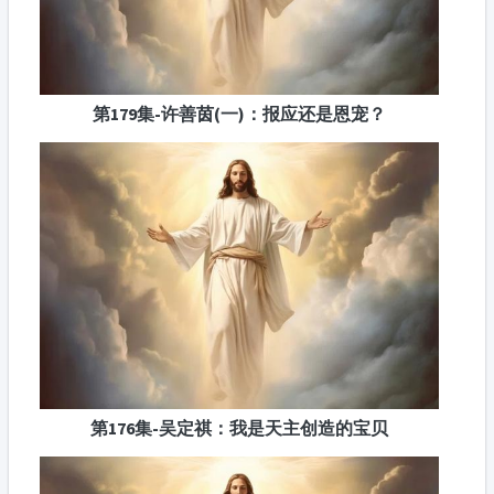
第179集-许善茵(一)：报应还是恩宠？
第176集-吴定祺：我是天主创造的宝贝