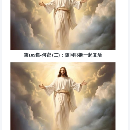
第185集-何密 (二)：随同耶稣一起复活