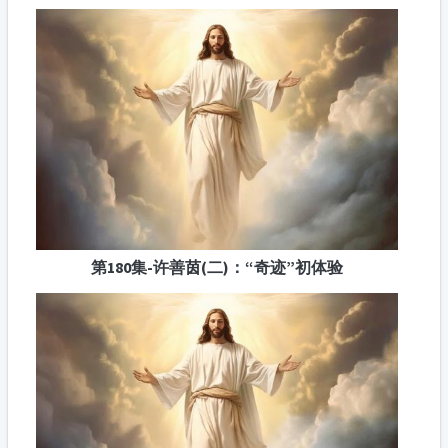
第180集-许善茵(二)：“奇迹”初体验