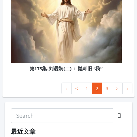
第175集-刘语娴(二)： 抛却旧“我”
«
<
1
2
3
>
»
最近文章