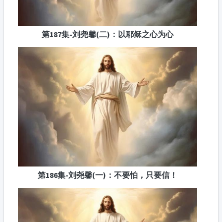
第187集-刘尧馨(二)：以耶稣之心为心
第186集-刘尧馨(一)：不要怕，只要信！