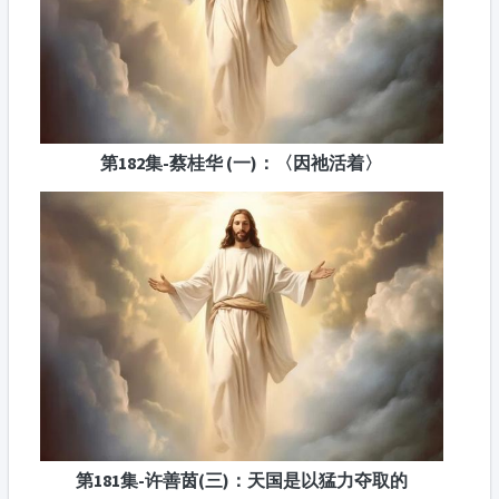
第182集-蔡桂华 (一)：〈因祂活着〉
第181集-许善茵(三)：天国是以猛力夺取的