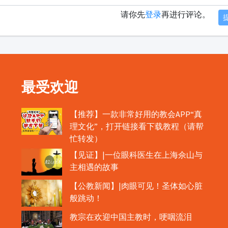
请你先
登录
再进行评论。
最受欢迎
【推荐】一款非常好用的教会APP“真
理文化”，打开链接看下载教程（请帮
忙转发）
【见证】|一位眼科医生在上海佘山与
主相遇的故事
【公教新闻】|肉眼可见！圣体如心脏
般跳动！
教宗在欢迎中国主教时，哽咽流泪