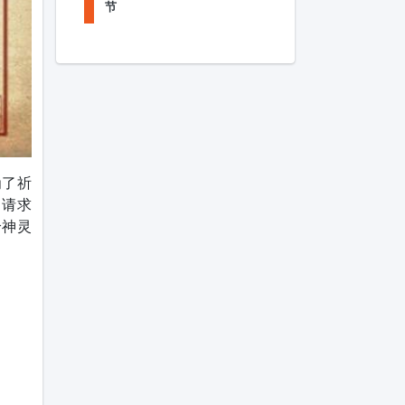
节
为了祈
，请求
给神灵