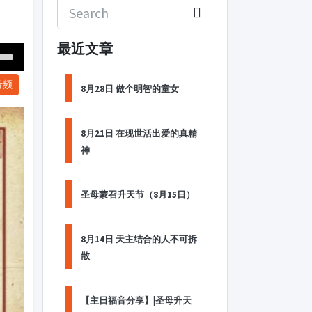
最近文章
Down
音频
ow
8月28日 做个明智的童女
s
8月21日 在现世活出爱的真精
ease
神
rease
me.
圣母蒙召升天节（8月15日）
8月14日 天主结合的人不可拆
散
【主日福音分享】|圣母升天