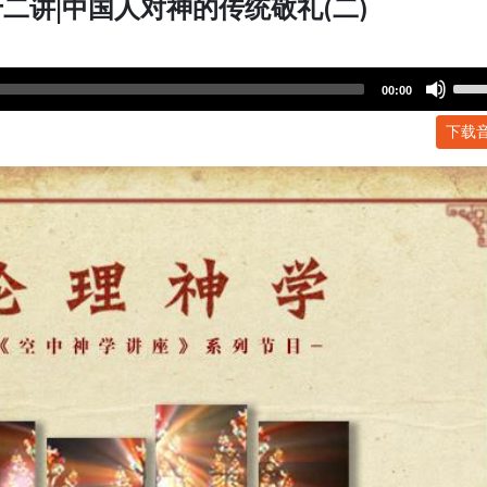
二讲|中国人对神的传统敬礼(二)
Use
00:00
Up/
下载
Arr
key
to
incr
or
dec
volu