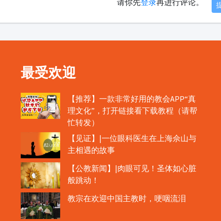
请你先
登录
再进行评论。
最受欢迎
【推荐】一款非常好用的教会APP“真
理文化”，打开链接看下载教程（请帮
忙转发）
【见证】|一位眼科医生在上海佘山与
主相遇的故事
【公教新闻】|肉眼可见！圣体如心脏
般跳动！
教宗在欢迎中国主教时，哽咽流泪