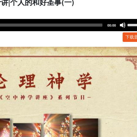
讲|个人的和好圣事(一)
Use
00:00
Up/
下载
Arr
key
to
incr
or
dec
volu