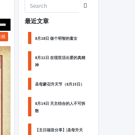
最近文章
Down
音频
ow
8月28日 做个明智的童女
s
8月21日 在现世活出爱的真精
ease
神
rease
me.
圣母蒙召升天节（8月15日）
8月14日 天主结合的人不可拆
散
【主日福音分享】|圣母升天