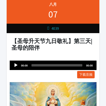
八月
07
4039
【圣母升天节九日敬礼】第三天|
圣母的陪伴
Audio
1231231
Player
00:00
00:00
下载音频