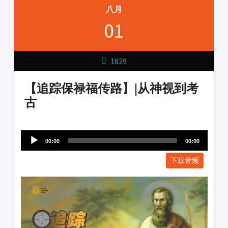
八月
01
1829
【追踪保禄福传路】|从神视到考
古
Audio
1231231
Player
00:00
00:00
下载音频