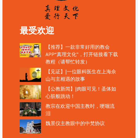
最受欢迎
【推荐】一款非常好用的教会
APP“真理文化”，打开链接看下载
教程（请帮忙转发）
【见证】|一位眼科医生在上海佘
山与主相遇的故事
【公教新闻】|肉眼可见！圣体如
心脏般跳动！
教宗在欢迎中国主教时，哽咽流
泪
魏景仪主教眼中的中梵协议