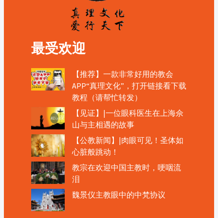
最受欢迎
【推荐】一款非常好用的教会
APP“真理文化”，打开链接看下载
教程（请帮忙转发）
【见证】|一位眼科医生在上海佘
山与主相遇的故事
【公教新闻】|肉眼可见！圣体如
心脏般跳动！
教宗在欢迎中国主教时，哽咽流
泪
魏景仪主教眼中的中梵协议