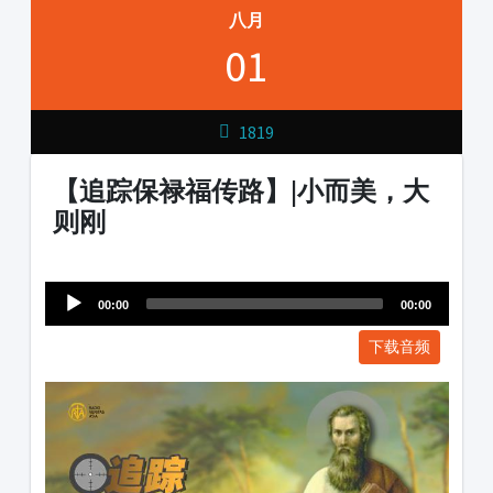
八月
01
1819
【追踪保禄福传路】|小而美，大
则刚
Audio
1231231
Player
00:00
00:00
下载音频