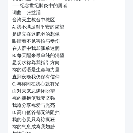
——纪念世纪肺炎中的勇者
词曲：张益滔
台湾天主教台中教区
A. 我不满足对平安的渴望
是建立在这脆弱的想像
眼睛看不见害怕与受伤
在人群中我却孤单迷惘
B. 每天醒来最单纯的渴望
恳切求祢為我指引方向
祢的话语是生命与力量
直到夜晚我仍保有信仰
C. 与祢同在我心就有光
面对未来总满怀盼望
祢的拥抱使我变坚强
我愿分享祢爱与光亮
D. 高山低谷都无法阻挡
我的心灵只為祢疯狂
祢的气息成為我翅膀