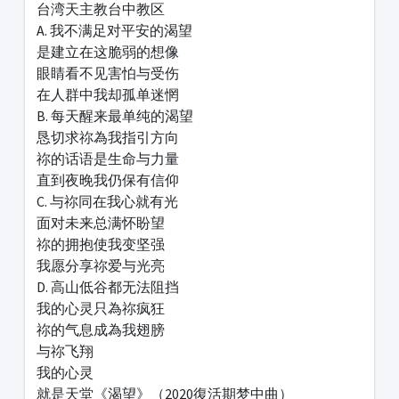
台湾天主教台中教区
A. 我不满足对平安的渴望
是建立在这脆弱的想像
眼睛看不见害怕与受伤
在人群中我却孤单迷惘
B. 每天醒来最单纯的渴望
恳切求祢為我指引方向
祢的话语是生命与力量
直到夜晚我仍保有信仰
C. 与祢同在我心就有光
面对未来总满怀盼望
祢的拥抱使我变坚强
我愿分享祢爱与光亮
D. 高山低谷都无法阻挡
我的心灵只為祢疯狂
祢的气息成為我翅膀
与祢飞翔
我的心灵
就是天堂《渴望》（2020復活期梦中曲）