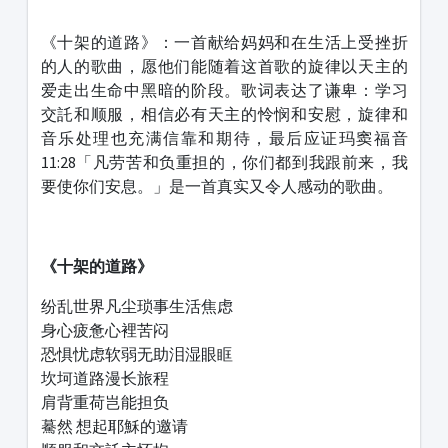
1231231
《十架的道路》：一首献给妈妈和在生活上受挫折
的人的歌曲，愿他们能随着这首歌的旋律以天主的
爱走出生命中黑暗的阶段。歌词表达了谦卑：学习
交託和顺服，相信必有天主的怜悯和安慰，旋律和
音乐处理也充满信靠和期待，最后应证玛窦福音
11:28「凡劳苦和负重担的，你们都到我跟前来，我
要使你们安息。」是一首真实又令人感动的歌曲。
《十架的道路》
纷乱世界凡尘琐事生活焦虑
身心疲惫心裡苦闷
恐惧忧虑软弱无助泪湿眼眶
坎坷道路漫长旅程
肩背重荷岂能担负
驀然 想起耶穌的邀请