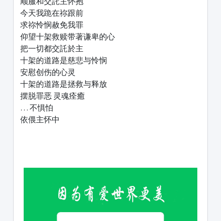
顺服和交託主怀抱
今天我跪在祢跟前
求祢怜悯赦免我罪
仰望十架救赎带著谦卑的心
把一切都交託於主
十架的道路是慈悲与怜悯
安慰创伤的心灵
十架的道路是拯救与释放
摆脱罪恶 灵魂痊癒
… 不惧怕
依偎主怀中