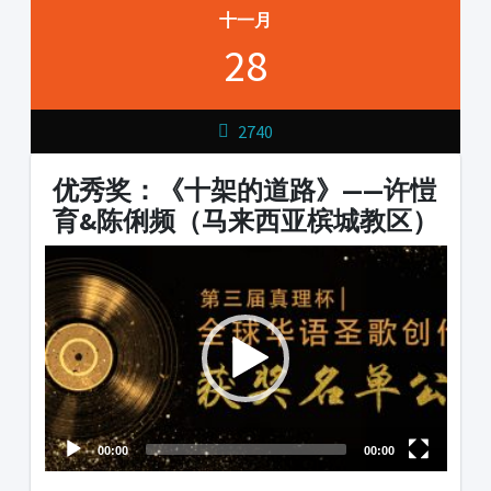
十一月
28
2740
优秀奖：《十架的道路》——许愷
育&陈俐频（马来西亚槟城教区）
Video
Player
00:00
00:00