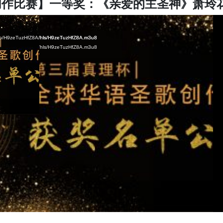
创作比赛】一等奖：《亲爱的主圣神》萧玲
ideo/H9zeTuzHfZ8A/hls/H9zeTuzHfZ8A.m3u8
ideo/H9zeTuzHfZ8A/hls/H9zeTuzHfZ8A.m3u8
ideo/H9zeTuzHfZ8A/hls/H9zeTuzHfZ8A.m3u8