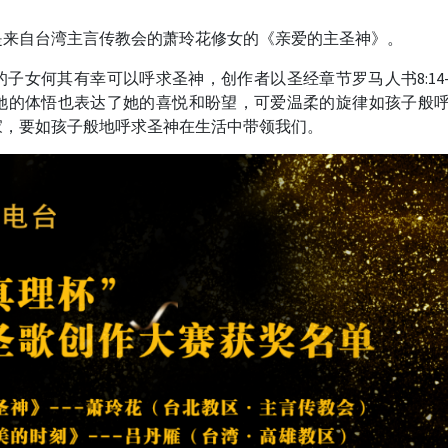
是来自台湾主言传教会的萧玲花修女的《亲爱的主圣神》。
子女何其有幸可以呼求圣神，创作者以圣经章节罗马人书8:14-
她的体悟也表达了她的喜悦和盼望，可爱温柔的旋律如孩子般
家，要如孩子般地呼求圣神在生活中带领我们。