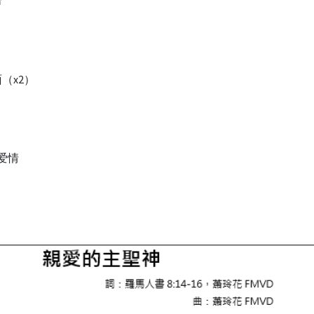
命
（x2）
爱情