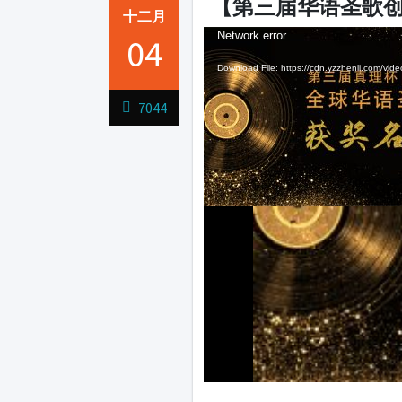
【第三届华语圣歌
十二月
Video
Video
Network error
Network error
04
Player
Player
Download File: https://cdn.yzzhenli.com/v
Download File: https://cdn.yzzhenli.com/v
Download File: https://cdn.yzzhenli.com/v
7044
1231231