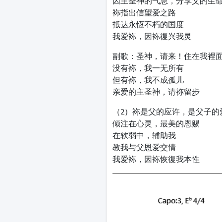
因主圣神的气息，分享父的生
袮指出信望爱之路
抵达永恆不朽的国度
我爱袮，因袮復兴我灵
副歌：圣神，请来！住在我裡面
没有袮，我一无所有
但有袮，我不成孤儿
亲爱的主圣神，请袮留步
（2）袮是父的应许，是父子的
倾注在心灵，最美的恩赐
在软弱中，辅助我
教我与父恩爱交情
我爱袮，因袮恢復我本性