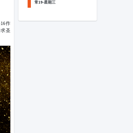
常19-星期三
16作
呼求圣