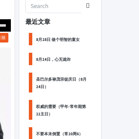
最近文章
Down
音频
ow
8月28日 做个明智的童女
s
8月24日，心无诡诈
ease
rease
圣巴尔多禄茂宗徒庆日（8月
me.
24日）
权威的需要（甲年-常年期第
21主日）
不要本末倒置（常20周6）