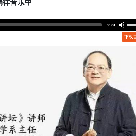
徜徉音乐中
Use
00:00
Up/
下载
Arr
key
to
incr
or
dec
volu