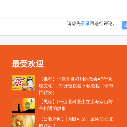
请你先
登录
再进行评论。
最受欢迎
【推荐】一款非常好用的教会APP“真
理文化”，打开链接看下载教程（请帮
忙转发）
【见证】|一位眼科医生在上海佘山与
主相遇的故事
【公教新闻】|肉眼可见！圣体如心脏
般跳动！