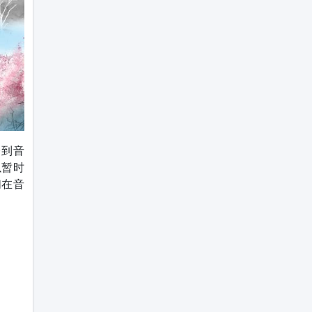
论到音
以暂时
们在音