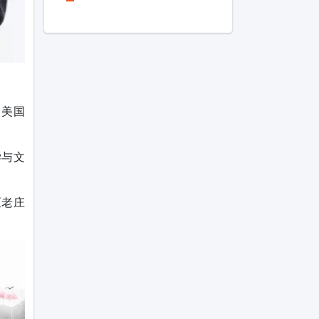
，美国
学与文
《老庄