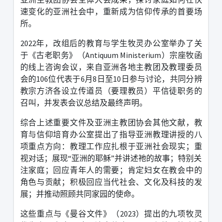
速变化的亚洲社会中，重新成为信仰传承的首要场
所。
2022
年，改组后的教育与学生牧灵办公室举办了关
于《古老职务》（
Antiquum Ministerium
）宗座牧函
的线上咨询会议，来自亚洲各地主教团及教理委员
会的
106
位代表于
6
月
8
日至
10
日参与讨论，共同分辨
教宗方济各设立传道员（要理教员）平信徒职务的
召叫，并发表会议总结及最终声明。
综合上述重要文件及亚洲主教团协会其他文献，教
育与信仰培育办公室提出了指导亚洲教理讲授的八
项重点方向：教理工作应扎根于亚洲社会现实；重
视对话；展现“亚洲的耶稣”并讲述祂的故事；特别关
注家庭；回应青年人的需要；肯定妇女在教会中的
角色与贡献；积极回应当代社会、文化及科技的发
展；并推动照顾共同家园的使命。
这些重点与《曼谷文件》（
2023
）提出的九项牧灵