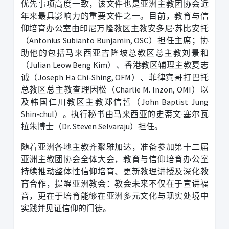
优先事项高度一致，该文件也是亚洲主教团协会近
年来最具影响力的重要文件之一。
目前，教育与信
仰培育办公室由印尼万隆教区主教安多尼
·
苏比安托
（
Antonius Subianto Bunjamin, OSC
）担任主席；协
助他的包括马来西亚吉隆坡总教区总主教刘景和
（
Julian Leow Beng Kim
）、香港教区辅理主教夏志
诚（
Joseph Ha Chi-Shing, OFM
）、菲律宾哥打巴托
总教区总主教查理因松（
Charlie M. Inzon, OMI
）以
及韩国仁川教区主教郑信哲（
John Baptist Jung
Shin-chul
）。执行秘书由马来西亚的史蒂文
·
塞尔瓦
拉朱博士（
Dr. Steven Selvaraju
）担任。
随着亚洲各地主教齐聚雅加达，准备参加第十二届
亚洲主教团协会全体大会，教育与信仰培育办公室
持续推动整体性信仰培育、更新教理讲授及深化教
育合作，提醒亚洲教会：教会未来不仅在于宣讲福
音，更在于培育能够在亚洲多元文化与现实处境中
实践并见证信仰的门徒。