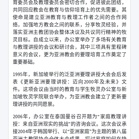
育委员会及教理委员会密切合作，促进彼此团结，
共同回应教会在教育与信仰培育上的优先需要。其
使命是建立亚洲教育与教理工作者之间的合作网
络，加强地方教会之间的联系，分享牧灵经验，并
落实亚洲主教团协会整体决议及共议同行精神的牧
灵目标。自成立以来，办公室举办了多场有关教育
与教理讲授的会议和研讨会，其中三项具有里程碑
意义的会议，更为亚洲教会的要理培育工作奠定了
重要基础。
1995
年，新加坡举行的泛亚洲要理讲授大会会后发
表《更新亚洲要理讲授：迈向
2000
年及未来》文
件。这项会议由当时的教育与学生牧灵办公室与新
加坡牧灵学院联合举办，为亚洲教会建立了更新要
理讲授的共同愿景。
2006
年，办公室在泰国曼谷召开题为“家庭教理讲
授：来自亚洲现实的挑战”的咨询会议。这次会议承
接
2004
年于韩国举行、以“亚洲家庭”为主题的第八届
亚洲主教团协会全体大会成果，探讨家庭如何在快