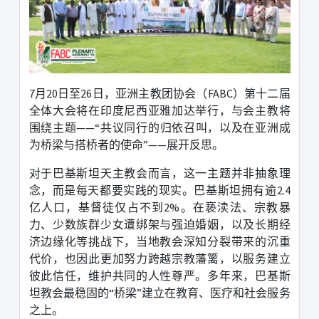
7
月
20
日至
26
日，亚洲主教团协会（
FABC
）第十二届
全体大会将在印度尼西亚雅加达举行，与会主教将
围绕主题
——“
共议同行的归依召叫，以及在亚洲成
为桥梁与搭桥者的使命
”——
展开反思。
对于巴基斯坦天主教会而言，这一主题并非抽象理
念，而是每天都要实践的现实。巴基斯坦拥有逾
2.4
亿人口，基督徒仅占不到
2%
。在亵渎法、宗教暴
力、少数族群少女遭绑架与强迫婚姻，以及长期经
济边缘化等挑战下，当地教会深知分裂带来的沉重
代价，也因此更加努力跨越宗教藩篱，以服务建立
彼此信任，维护共同的人性尊严。
多年来，巴基斯
坦教会最稳固的
“
桥梁
”
建立在教育、医疗和社会服务
之上。