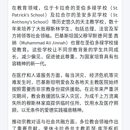
在教育领域，位于卡拉奇的圣伯多禄学校（
St.
Patrick's School
）及拉合尔的圣安多尼学校（
St.
Anthony's School
）等历史悠久的天主教学校，数十
年来培养了大批穆斯林学生，包括总理、法官及军
方将领等社会领袖。巴基斯坦国父穆罕默德
·
阿里
·
真
纳（
Muhammad Ali Jinnah
）也曾在圣伯多禄学校接
受教育。这些学校让不同宗教背景的学生共同成
长，减少偏见，促进彼此尊重，为国家培育具有包
容精神的新一代。
在医疗和人道服务方面，每当洪灾、经济危机等灾
难发生时，巴基斯坦明爱会及各地天主教医院始终
按照需要而非宗教身份提供援助。在近年来严重洪
灾期间，教会救援团队深入灾区，为成千上万流离
失所的穆斯林家庭提供临时住所、饮用水及医疗照
顾，以无条件的爱德实践福音精神。
推动宗教对话与社会共融方面，多位教会领袖作出
了重要贡献。
荣休卡拉奇总主教若瑟
·
库茨枢机