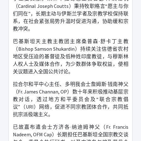
（
Cardinal Joseph Coutts
）秉持牧职格言
“
愿主与你
们同在
”
，长期主动与伊斯兰学者及宗教学校保持联
系，在社会紧张局势升温时促进沟通，协助缓和宗
教冲突。
巴基斯坦天主教主教团主席桑普森
·
舒卡丁主教
（
Bishop Samson Shukardin
）持续关注信德省农村
地区受压迫的基督徒及低种姓印度教徒，与穆斯林
人权人士及媒体合作，为少数群体争取权益，使相
关议题进入全国公共讨论。
拉合尔和平中心主任、多明我会士詹姆斯
·
钱南神父
（
Fr. James Channan, OP
）数十年来积极推动基层宗
教对话，透过地方和平委员会及
“
联合宗教倡
议
”
（
URI
）网络，促进不同宗教团体合作，共同抵
抗宗派极端主义。
已故嘉布遣会士方济各
·
纳迪姆神父（
Fr. Francis
Nadeem, OFM Cap
）长期担任巴基斯坦全国宗教交谈