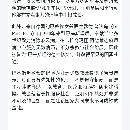
与合一委员会执行秘书，以圣方济各与埃及苏丹会
晤的精神推动
“
和平车队
”
等计划，证明基层和平行动
能够在充满张力的环境中扎根成长。
此外，来自德国的已故修女兼医生露德
·
普法乌（
Dr.
Ruth Pfau
）自
1960
年来到巴基斯坦后，奉献半个多
世纪致力消除麻风病，在卡拉奇玛丽
·
阿德莱德麻风
病中心服务无数病患，不分宗教与社会阶层，因此
被誉为
“
巴基斯坦的德兰修女
”
，并获得罕见的国葬礼
遇。
巴基斯坦教会的经验为亚洲少数教会提供了宝贵启
示：真正具有先知性的见证，不是退守封闭，而是
主动走向他人，以教育、医疗和持续对话搭建桥
梁。教会藉着长期服务社会，证明和平共处并非遥
不可及的理想，而是建设国家共同未来不可或缺的
基础。