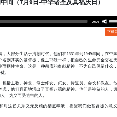
中间（7月9日-中华诸圣及真福庆日）
Use
00:00
Up/
下载
Arr
key
to
incr
，大部分生活于清朝时代。他们在1331年到1949年间，在中
or
个名副其实的基督徒，像主耶稣一样，把自己的生命完全交在
dec
仰而牺牲性命。这是一种彻底的奉献精神，不为自己保留什么
volu
督徒。
，包括主教、神父、修士修女、贞女、传道员、会长和教友。
考虑，他们真正地活出了真福八端的精神。他们是神贫的人，
的人，为义而受迫害的人。
和对这份关系义无反顾的彻底奉献，提醒我们做基督徒的意