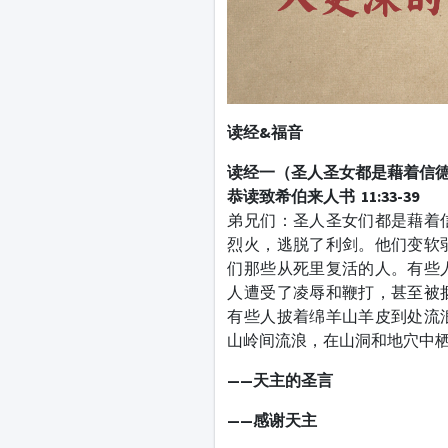
读经&福音
读经一（圣人圣女都是藉着信
恭读致希伯来人书 11:33-39
弟兄们：圣人圣女们都是藉着
烈火，逃脱了利剑。他们变软
们那些从死里复活的人。有些
人遭受了凌辱和鞭打，甚至被
有些人披着绵羊山羊皮到处流
山岭间流浪，在山洞和地穴中
——天主的圣言
——感谢天主