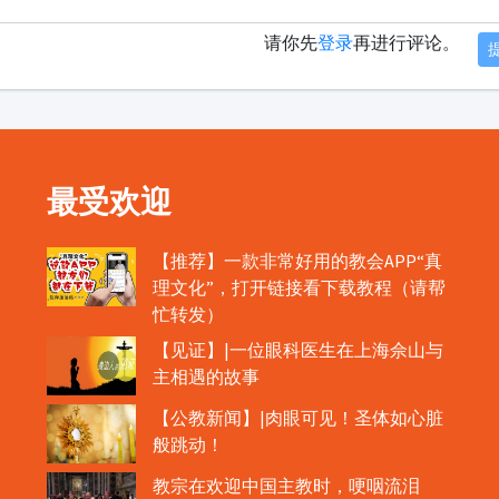
请你先
登录
再进行评论。
最受欢迎
【推荐】一款非常好用的教会APP“真
理文化”，打开链接看下载教程（请帮
忙转发）
【见证】|一位眼科医生在上海佘山与
主相遇的故事
【公教新闻】|肉眼可见！圣体如心脏
般跳动！
教宗在欢迎中国主教时，哽咽流泪