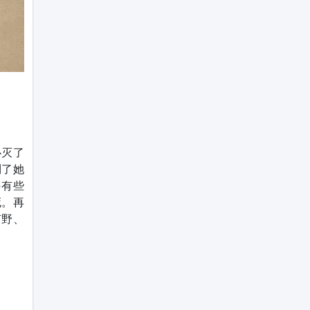
扑灭了
到了她
另有些
死。再
旷野、