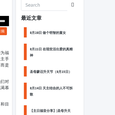
最近文章
Down
音频
ow
8月28日 做个明智的童女
s
8月21日 在现世活出爱的真精
ease
国为福
神
天主手
rease
，而是
me.
圣母蒙召升天节（8月15日）
他们对
饥渴慕
8月14日 天主结合的人不可拆
散
义和目
【主日福音分享】|圣母升天