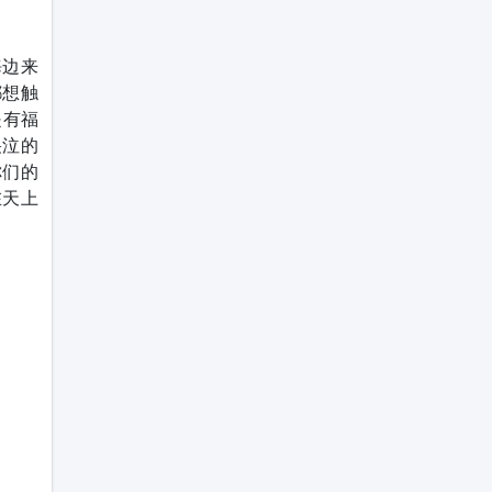
海边来
都想触
是有福
哭泣的
你们的
在天上