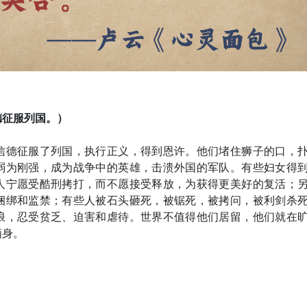
德征服列国。）
信德征服了列国，执行正义，得到恩许。他们堵住狮子的口，
弱为刚强，成为战争中的英雄，击溃外国的军队。有些妇女得
人宁愿受酷刑拷打，而不愿接受释放，为获得更美好的复活；
捆绑和监禁；有些人被石头砸死，被锯死，被拷问，被利剑杀
浪，忍受贫乏、迫害和虐待。世界不值得他们居留，他们就在
栖身。