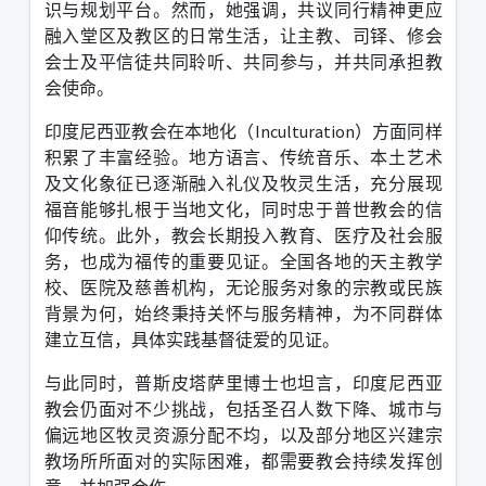
识与规划平台。然而，她强调，共议同行精神更应
融入堂区及教区的日常生活，让主教、司铎、修会
会士及平信徒共同聆听、共同参与，并共同承担教
会使命。
印度尼西亚教会在本地化（
Inculturation
）方面同样
积累了丰富经验。地方语言、传统音乐、本土艺术
及文化象征已逐渐融入礼仪及牧灵生活，充分展现
福音能够扎根于当地文化，同时忠于普世教会的信
仰传统。
此外，教会长期投入教育、医疗及社会服
务，也成为福传的重要见证。全国各地的天主教学
校、医院及慈善机构，无论服务对象的宗教或民族
背景为何，始终秉持关怀与服务精神，为不同群体
建立互信，具体实践基督徒爱的见证。
与此同时，普斯皮塔萨里博士也坦言，印度尼西亚
教会仍面对不少挑战，包括圣召人数下降、城市与
偏远地区牧灵资源分配不均，以及部分地区兴建宗
教场所所面对的实际困难，都需要教会持续发挥创