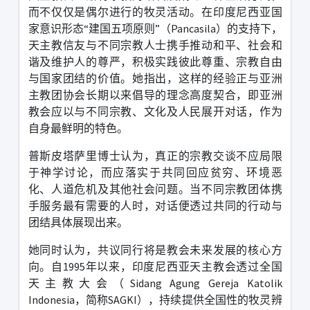
而不仅仅是偶尔进行的牧灵活动。在印度尼西亚国
家意识形态
“
建国五项原则
”
（
Pancasila
）的支持下，
天主教信友与不同宗教人士携手推动和平、社会和
谐及维护人的尊严，积极实践彼此尊重、宗教自由
与国家团结的价值。
她指出，这样的经验正与亚洲
主教团协会长期以来倡导的理念高度契合，即亚洲
教会应以与不同宗教、文化及人民展开对话，作为
自身最鲜明的特色。
普斯皮塔萨里博士认为，真正的宗教交谈不应局限
于神学讨论，而应落实于共同回应贫穷、环境恶
化、人道危机及其他社会问题。当不同宗教团体携
手服务最有需要的人时，对话便透过共同的行动与
团结具体展现出来。
她同时认为，共议同行将是教会未来发展的核心方
向。自
1995
年以来，印度尼西亚天主教会透过全国
天主教大会（
Sidang Agung Gereja Katolik
Indonesia
，简称
SAGKI
），持续提供全国性的牧灵辨