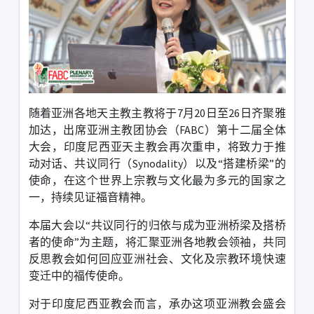
随着亚洲各地天主教主教将于
7
月
20
日至
26
日齐聚雅
加达，出席亚洲主教团协会（
FABC
）第十二届全体
大会，印度尼西亚天主教会再次重申，将致力于推
动对话、共议同行（
Synodality
）以及
“
搭建桥梁
”
的
使命，在这个世界上宗教与文化最为多元的国家之
一，持续见证福音精神。
本届大会以
“
共议同行的归依与成为亚洲桥梁及搭桥
者的使命
”
为主题，将汇聚亚洲各地教会领袖，共同
反思教会如何回应亚洲社会、文化及宗教环境快速
变迁中的福传使命。
对于印度尼西亚教会而言，承办这项亚洲教会盛会