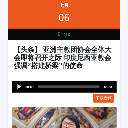
七月
06
418
【头条】|亚洲主教团协会全体大
会即将召开之际 印度尼西亚教会
强调“搭建桥梁”的使命
Audio
1231231
Player
00:00
00:00
下载音频