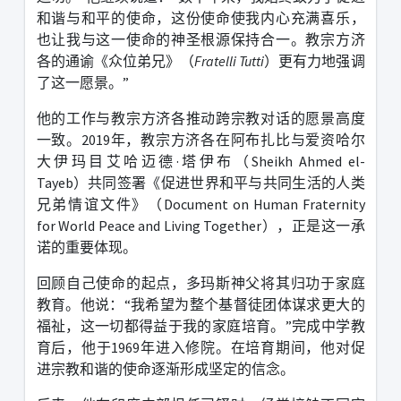
和谐与和平的使命，这份使命使我内心充满喜乐，
也让我与这一使命的神圣根源保持合一。教宗方济
各的通谕《众位弟兄》（
Fratelli Tutti
）更有力地强调
了这一愿景。
”
他的工作与教宗方济各推动跨宗教对话的愿景高度
一致。
2019
年，教宗方济各在阿布扎比与爱资哈尔
大伊玛目艾哈迈德
·
塔伊布（
Sheikh Ahmed el-
Tayeb
）共同签署《促进世界和平与共同生活的人类
兄弟情谊文件》（
Document on Human Fraternity
for World Peace and Living Together
），正是这一承
诺的重要体现。
回顾自己使命的起点，多玛斯神父将其归功于家庭
教育。他说：
“
我希望为整个基督徒团体谋求更大的
福祉，这一切都得益于我的家庭培育。
”
完成中学教
育后，他于
1969
年进入修院。在培育期间，他对促
进宗教和谐的使命逐渐形成坚定的信念。