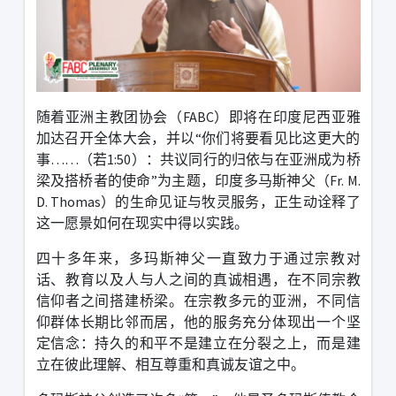
随着亚洲主教团协会（
FABC
）即将在印度尼西亚雅
加达召开全体大会，并以
“
你们将要看见比这更大的
事
……
（若
1:50
）：共议同行的归依与在亚洲成为桥
梁及搭桥者的使命
”
为主题，印度多马斯神父（
Fr. M.
D. Thomas
）的生命见证与牧灵服务，正生动诠释了
这一愿景如何在现实中得以实践。
四十多年来，多玛斯神父一直致力于通过宗教对
话、教育以及人与人之间的真诚相遇，在不同宗教
信仰者之间搭建桥梁。在宗教多元的亚洲，不同信
仰群体长期比邻而居，他的服务充分体现出一个坚
定信念：持久的和平不是建立在分裂之上，而是建
立在彼此理解、相互尊重和真诚友谊之中。