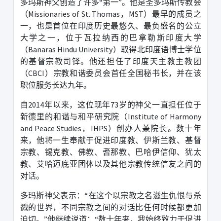
多玛斯神父创造了许多
“
第一
”
。他是圣多玛斯传教会
（
Missionaries of St. Thomas
，
MST
）最早的成员之
一，也是首位在印度历史最悠久、最负盛名的公立
大学之一，位于瓦拉纳西的巴拿勒斯印度大学
（
Banaras Hindu University
）取得北印度语博士学位
的基督宗教司铎。他还担任了印度天主教主教团
（
CBCI
）宗教和谐委员会首任全国秘书长，并在该
职位服务长达九年。
自
2014
年以来，这位现年
73
岁的神父一直担任位于
新德里的和谐与和平研究院（
Institute of Harmony
and Peace Studies
，
IHPS
）创办人兼院长。数十年
来，他将一生奉献于促进印度教、伊斯兰教、基督
宗教、锡克教、佛教、耆那教、巴哈伊信仰、犹太
教、艾哈迈底亚团体以及其他宗教传统信友之间的
对话。
多玛斯神父表示：
“
在这个以宗教之名滋生仇恨与杀
戮的世界，不同宗教之间的对话比任何时候都更加
迫切。
”
他继续说道：
“
数十年来，我始终致力于促进