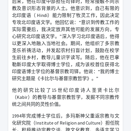
后来，他在印度中部担任司铎时，经常接触不同宗
教及意识形态背景的人士。他意识到，自己有限的
北印度语（
Hindi
）能力限制了牧灵工作，因此决定
专攻北印度语文学。他回忆说：
“
意识到传教工作的
实际需要后，我决定放弃其他可能的发展方向，专
心研究北印度语文学。
”
深入学习北印度语后，他得
以更深入地融入当地社会。期间，他组织了多宗教
圣乐祈祷活动，并发起农村扫盲计划，鼓励在校学
生前往乡村，教导儿童识字读写。随后，他在巴拿
勒斯印度大学取得博士学位，成为该校首位获得北
印度语博士学位的基督宗教司铎。他说：
“
我的博士
研究主题是《卡比尔与基督宗教哲学》。
”
他的研究比较了
15
世纪印度诗人圣贤卡比尔
（
Kabir
）的教导与基督宗教哲学，发掘不同宗教传
统之间共同的灵性价值。
1994
年完成博士学位后，多玛斯神父重返宗教与文
化研究院（
Institute of Religion and Culture
）担任院
长，积极推动宗教交谈、跨文化教育、多语言学习