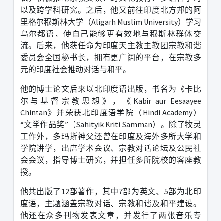
以及跨学科研究。之后，他又前往印度北方邦的阿
里格尔穆斯林大学（
Aligarh Muslim University
）学习
乌尔都语，使自己能够更有效地与穆斯林群体交
流。后来，他获任命为印度天主教主教团宗教和谐
委员会全国秘书长，拥有更广阔的平台，在宗教多
元的印度社会推动对话与和平。
他的博士论文后来以北印度语出版，书名为《卡比
尔与基督宗教思想》，《
Kabir aur Eesaayee
Chintan
》并荣获北印度语学院（
Hindi Academy
）
“
文学作品奖
”
（
Sahityik Kriti Samman
）。除了牧灵
工作外，多玛斯神父还曾在印度及海外多所大学和
学院讲学，出席学术会议、宗教对话论坛及公民社
会会议，指导博士研究，并担任多所院校的客座教
授。
他共出版了
12
部著作，其中
7
部为英文、
5
部为北印
度语，主题涵盖宗教对话、宗教和谐及和平建设。
他还在众多刊物发表文章，并发行了两张音乐专