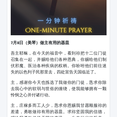
7月8日（美琴）做主有用的器皿
吾主耶稣，在今天的福音中，看到祢把十二位门徒
召集在一起，并赐给他们各种恩典，你赐给他们制
伏邪魔、医治各种疾病的权柄。你吩咐他们前往迷
失的以色列子民那里去，四处宣告天国临近了。
主，感谢你今天也拣选了我做你的门徒，恳求你除
去我心中的软弱与世俗的缠绕，使我能够拥有一颗
怜悯之心并付诸行动。
主，庄稼多而工人少，恳求你恩赐我甘愿顺服祢的
差遣，勇敢做祢有用的器皿。求祢坚固我的信德，