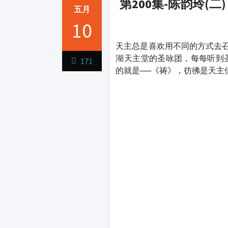
第200集-陈韵玲(二
五月
10
1231231
天主总是喜欢用不同的方式去召
湖天主堂的圣咏团，每每听到
171
的就是──《祷》，彷彿是天