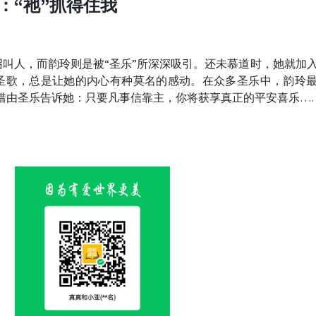
)：“祂”抓得住我
叫人，而韵玲则是被“圣乐”所深深吸引。还未慕道时，她就加
圣歌，总是让她的内心有种莫名的感动。在众多圣乐中，韵玲
主借由圣乐告诉她：只要凡事信靠主，你将获享真正的平安喜乐…