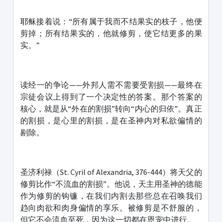
耶稣接着说：“所有属于我而不结果实的枝子，他便
剪掉；所有结果实的，他就修剪，使它结更多的果
实。”
读经一的争论——外邦人需不需要受割损——最终在
宗徒会议上得到了一个决定性的答案。那个答案的
核心，就是从“外在的割损”转向“内心的归依”。真正
的割损，是心里的割损，是在圣神内对私欲偏情的
剔除。
圣济利禄（St. Cyril of Alexandria, 376-444）将天父的
修剪比作“不流血的割损”。他说，天主用圣神的德能
作为修剪的钩镰，在我们内割去那些总在召唤我们
趋向肉欲和肉身偏情的享乐。被修剪是不舒服的，
但它不会流血至死，因为这一切都在恩宠中进行。