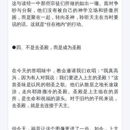
这与读经一中那些宗徒们所做的如出一辙。面对争
吵与分裂，他们没有被自己的神学立场和骄傲所
困，而是聚在一起，转向圣神，聆听天主在当时要
说的话。这就是“住在祂内”的行动。
●四、不是去圣殿，而是成为圣殿
在今天的答唱咏中，教会邀请我们欢唱：“我真高
兴，因为有人对我说：我们要进入上主的圣殿！”这
首圣咏是以民的朝圣之歌。他们从散居之地长途跋
涉，走向耶路撒冷的圣殿。圣殿是上主临在的居
所，是生命和祝福的源头。对于旧约的子民来说，
去圣殿，就是去连接于天主。
但今天，福音让这个图像更进了一步。如今，上主