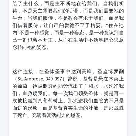
给了主什么，而是主不断地在给我们。当我们祈
祷，不是天主需要我们的话语，而是我们需要祂的
生命；当我们服侍，不是教会有求于我们，而是我
们借着服侍，让自己的爱德不至于枯萎。“住在祂
内”不是一种感觉，而是一种姿态，是一种意识到自
己一刻也离不开主，从而在生活中不断地把心思意
念转向祂的姿态。
这种连接，在圣体圣事中达到高峰。圣盎博罗削
（St. Ambrose, 340-397）曾说，基督是悬在木架上
的葡萄，祂被刺透的肋旁流出了血和水，水洗净我
们，血救赎我们。每一次我们领受圣体，就是再一
次被接驳到真葡萄树上。那流进我们血管的不只是
面饼的形象，而是基督真实生命的汁液，是那战胜
了死亡、充满着复活能力的恩宠。