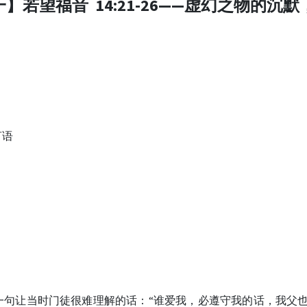
一】若望福音 14:21-26——虚幻之物的沉默
言语
一句让当时门徒很难理解的话：“谁爱我，必遵守我的话，我父