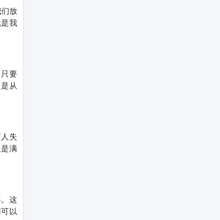
我们放
就是我
，只要
只是从
何人失
里是满
拜。这
们可以