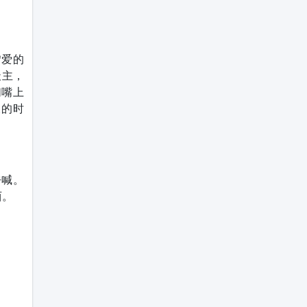
：“爱的
天主，
们嘴上
天的时
呼喊。
西。