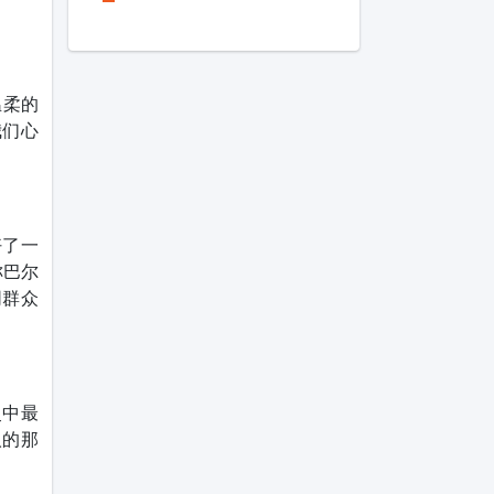
温柔的
我们心
好了一
称巴尔
同群众
灵中最
人的那