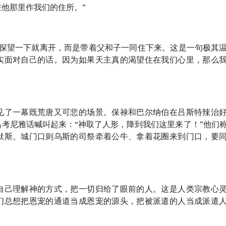
他那里作我们的住所。”
来探望一下就离开，而是带着父和子一同住下来。这是一句极其
实面对自己的话。因为如果天主真的渴望住在我们心里，那么
见了一幕既荒唐又可悲的场景。保禄和巴尔纳伯在吕斯特辣治
考尼雅话喊叫起来：“神取了人形，降到我们这里来了！”他们
默斯。城门口则乌斯的司祭牵着公牛、拿着花圈来到门口，要
自己理解神的方式，把一切归给了眼前的人。这是人类宗教心
们总想把恩宠的通道当成恩宠的源头，把被派遣的人当成派遣