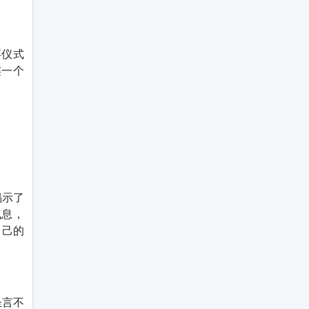
拜仪式
连一个
揭示了
气息，
自己的
圣言不