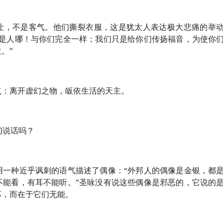
让，不是客气。他们撕裂衣服，这是犹太人表达极大悲痛的举
也是人哪！与你们完全一样；我们只是给你们传扬福音，为使你
。”
点：离开虚幻之物，皈依生活的天主。
们说话吗？
用一种近乎讽刺的语气描述了偶像：“外邦人的偶像是金银，都
不能看，有耳不能听。”圣咏没有说这些偶像是邪恶的，它说的
坏，而在于它们无能。