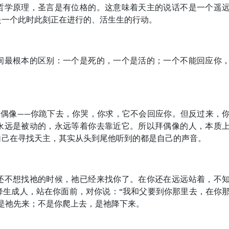
哲学原理，圣言是有位格的。这意味着天主的说话不是一个遥
是一个此时此刻正在进行的、活生生的行动。
间最根本的区别：一个是死的，一个是活的；一个不能回应你
的偶像——你跪下去，你哭，你求，它不会回应你。但反过来，
永远是被动的，永远等着你去靠近它。所以拜偶像的人，本质
自己在寻找天主，其实从头到尾他听到的都是自己的声音。
还不想找祂的时候，祂已经来找你了。在你还在远远站着，不
降生成人，站在你面前，对你说：“我和父要到你那里去，在你
是祂先来；不是你爬上去，是祂降下来。