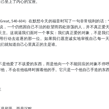
自己坐上了内心的宝座。
the Great, 540-604）在默想今天的福音时写了一句非常锐利的话
他说，一个仍然因自己不法的欲望而四处游荡的人，并不真正爱
天主。这就逼我们面对一个事实：我们真正爱的对象，不是我
用行动去追逐的那一位。如果我们愿意诚实地审视自己每一
我们就知道自己心里真正的主是谁。
不是他爱了不该爱的东西，而是他向一个不能回应的对象不停
解他，不会在他临终时握着他的手。它只是一个他自己手造的东
主
不是邪恶，而是沉默。