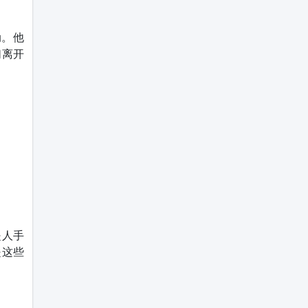
动。他
们离开
是人手
是这些