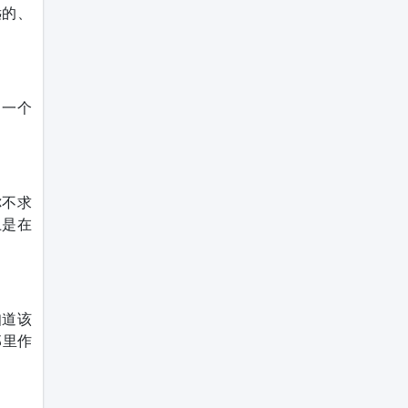
远的、
，一个
你不求
上是在
知道该
那里作