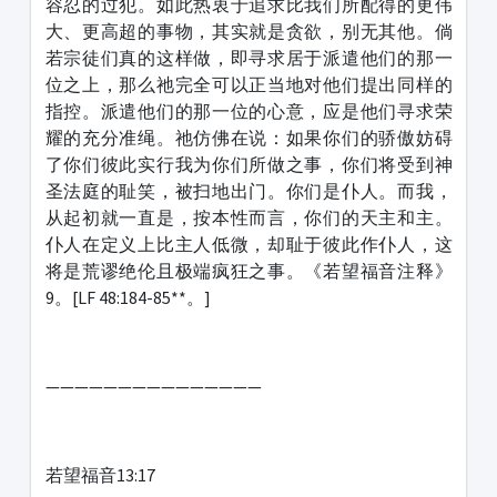
容忍的过犯。如此热衷于追求比我们所配得的更伟
大、更高超的事物，其实就是贪欲，别无其他。倘
若宗徒们真的这样做，即寻求居于派遣他们的那一
位之上，那么祂完全可以正当地对他们提出同样的
指控。派遣他们的那一位的心意，应是他们寻求荣
耀的充分准绳。祂仿佛在说：如果你们的骄傲妨碍
了你们彼此实行我为你们所做之事，你们将受到神
圣法庭的耻笑，被扫地出门。你们是仆人。而我，
从起初就一直是，按本性而言，你们的天主和主。
仆人在定义上比主人低微，却耻于彼此作仆人，这
将是荒谬绝伦且极端疯狂之事。《若望福音注释》
9。[LF 48:184-85**。]
———————————————
若望福音13:17