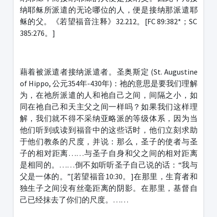
纳耶稣所派遣的无论哪位的人，便是接纳那派遣耶
稣的父。《若望福音注释》32.212。[FC 89:382*；SC
385:276。]
藉着被派遣者接纳派遣者。圣奥斯定 (St. Augustine
of Hippo, 公元354年-430年)：祂的意思是要我们理解
为，在祂所派遣的人和祂自己之间，间隔之小，如
同在祂自己和天主父之间一样吗？如果我们这样理
解，我们就不得不采纳亚略派的等级体系，因为当
他们听到或读到福音中的这些话时，他们立刻求助
于他们教条的尺度，并说：那么，圣子的使者与圣
子的相对距离……与圣子自身和父之间的相对距离
是相同的。……倒不如听听圣子自己说的话：“我与
父是一体的。”[若望福音10:30。]在那里，生育者和
独生子之间没有丝毫距离的阴影。在那里，基督自
己已经抹去了你们的尺度。……