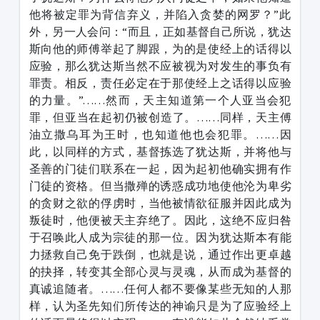
他将被定罪为背信弃义，并陷入贪婪的网罗？”此
外，另一人会问：“而且，正如基督自己所说，犹达
斯向他的师傅举起了脚跟，为的是使经上的话得以
应验，那么犹达斯当然不应被视为对发生的事负有
罪责。相反，责任必定在于那使经上之话得以应验
的力量。”……然而，天主知道第一个人亚当会犯
罪，但亚当在起初仍被创造了。……同样，天主傅
油立撒乌耳为王时，也知道他也会犯罪。……因
此，以同样的方式，基督拣选了犹达斯，并将他与
圣善的门徒们联系在一起，因为起初他确实拥有作
门徒的资格。但当撒殚的诱惑成功地使他沦为卑劣
的贪财之欲的俘虏时，当他被情欲征服并因此成为
叛徒时，他便被天主弃绝了。因此，这绝不应归咎
于召唤此人成为宗徒的那一位。因为犹达斯本有能
力拯救自己免于跌倒，也就是说，通过作出更卓越
的抉择，转变其全部心灵与灵魂，从而成为基督的
真诚追随者。……任何人都不要像某些无知的人那
样，认为圣先知们所传达的神谕只是为了应验经上