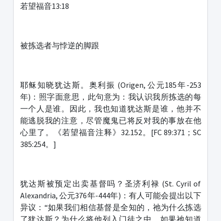
若望福音13:18
被拣选者与悖逆的脚跟
耶稣知晓犹达斯。奥利振 (Origen, 公元185年-253
年)：照字面意思，此句意为：我认识我所拣选的每
一个人是谁。因此，我也知道犹达斯是谁，他并不
能逃脱我的注意，尽管魔鬼已将反对我的事放在他
心里了。《若望福音注释》32.152。[FC 89:371；SC
385:254。]
犹达斯被预定出卖基督吗？圣济利禄 (St. Cyril of
Alexandria, 公元376年-444年)：有人可能会提出以下
异议：“如果我们相信基督是全知的，祂为什么拣选
了犹达斯？为什么将他列入门徒之中，如果祂知道