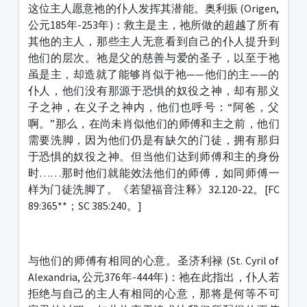
这位主人愿意祂的仆人发挥其潜能。奥利振 (Origen,
公元185年-253年)：救主是主，祂所做的超越了所有
其他的主人，那些主人无意看到自己的仆人提升到
他们的层次。祂是父的慈善与爱的圣子，以至于祂
虽是主，却造就了能够肖似于祂——他们的主——的
仆人，他们没有那源于恐惧的奴役之神，却有那义
子之神，在义子之神内，他们也呼号：“阿爸，父
啊。”那么，在尚未肖似他们的师傅和主之前，他们
需要洗脚，因为他们仍是有缺欠的门徒，拥有那归
于恐惧的奴役之神。但当他们达到师傅和主的身份
时……那时他们就能效法他们的师傅，如同师傅一
样为门徒洗脚了。《若望福音注释》32.120-22。[FC
89:365**；SC 385:240。]
与他们的师傅有相同的心意。圣济利禄 (St. Cyril of
Alexandria, 公元376年-444年)：祂在此指出，仆人若
拒绝与自己的主人有相同的心意，那将是何等不可