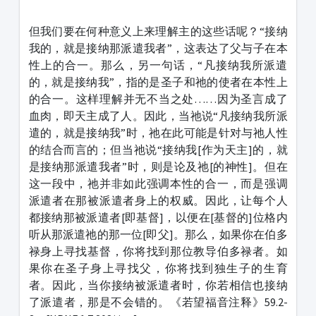
但我们要在何种意义上来理解主的这些话呢？“接纳
我的，就是接纳那派遣我者”，这表达了父与子在本
性上的合一。那么，另一句话，“凡接纳我所派遣
的，就是接纳我”，指的是圣子和祂的使者在本性上
的合一。这样理解并无不当之处……因为圣言成了
血肉，即天主成了人。因此，当祂说“凡接纳我所派
遣的，就是接纳我”时，祂在此可能是针对与祂人性
的结合而言的；但当祂说“接纳我[作为天主]的，就
是接纳那派遣我者”时，则是论及祂[的神性]。但在
这一段中，祂并非如此强调本性的合一，而是强调
派遣者在那被派遣者身上的权威。因此，让每个人
都接纳那被派遣者[即基督]，以便在[基督的]位格内
听从那派遣祂的那一位[即父]。那么，如果你在伯多
禄身上寻找基督，你将找到那位教导伯多禄者。如
果你在圣子身上寻找父，你将找到独生子的生育
者。因此，当你接纳被派遣者时，你若相信也接纳
了派遣者，那是不会错的。《若望福音注释》59.2-