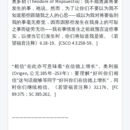
奥多勒 (Theodore of Mopsuestia)：我不能透露将要
发生的事，祂说。然而，为了让你们不要以为我不
知道那些跟随我之人的心思——或以为我对将要临到
我的事毫无察觉，因而因那些发生在我身上的可耻
之事而徒劳无功——我在事情发生之前就预言这些事
实，以便当它们发生时，你们将知道我是谁。《若
望福音注释》6.18-19。[CSCO 4 3:258-59。]
“相信”在此亦可意味着“在信德上增长”。奥利振
(Origen, 公元185年-253年)：要理解“好叫你们相
信”这句话能够等同于“好叫你们在信德上增长”，同
时你们继续相信。《若望福音注释》32.176。[FC
89:375；SC 385:262。]
———————————————