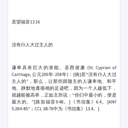
若望福音13:16
没有仆人大过主人的
谦卑具有巨大的潜能。圣西彼廉 (St. Cyprian of
Carthage, 公元200年-258年)：[倘]若“没有仆人大过
主人的”，那么，让那些跟随主的人谦卑地、和平
地、静默地遵循祂的足迹吧，因为一个人越低下，
就越能被高举，正如主所说：“你们中最小的，便是
最大的。”[路加福音9:48。]《书信集》6.4。[ANF
5:284-85*；CCL 3B:76中为《书信集》13.4。]