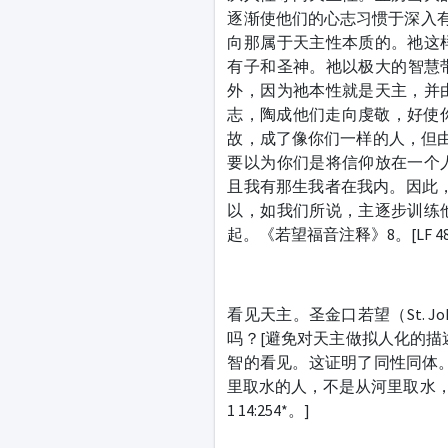
逐渐使他们的心志习惯于深入有
向那属于天主性本质的。祂这
有子和圣神。祂以极大的智慧
外，因为祂本性就是天主，并
志，陶成他们走向虔敬，好使
故，成了像你们一样的人，但
要以为你们是将信仰放在一个
且我有那生我者在我内。因此
以，如我们所说，主逐步训练
起。《若望福音注释》8。[LF 48:
看见天主。圣金口若望（St. Jo
吗？[避免对天主做拟人化的描
智的看见。这证明了同性同体。
里取水的人，不是从河里取水，而
1 14:254*。]