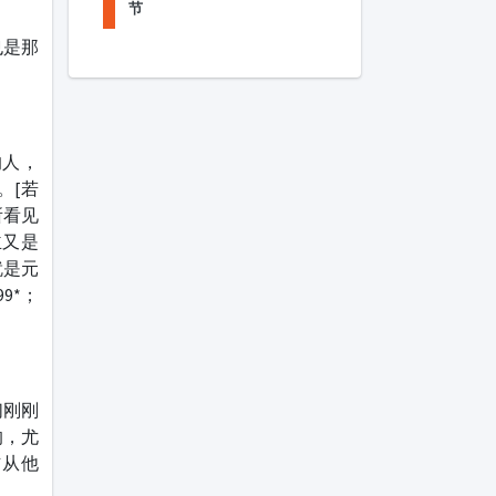
节
也是那
的人，
。[若
所看见
主又是
就是元
99*；
们刚刚
的，尤
信从他