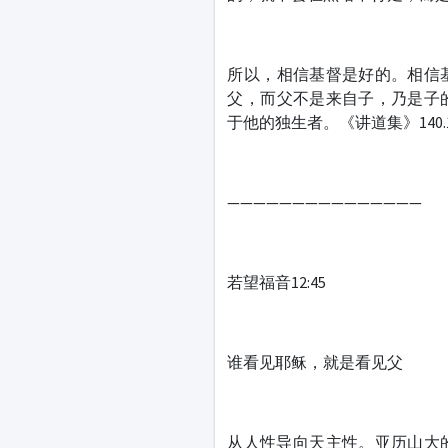
所以，相信基督是好的。相信
父，而父不是来自子，乃是子
于他的独生者。《讲道集》140.1。[WS
———————————————
若望福音12:45
谁看见耶稣，就是看见父
从人性导向天主性。亚历山大的圣济利禄（