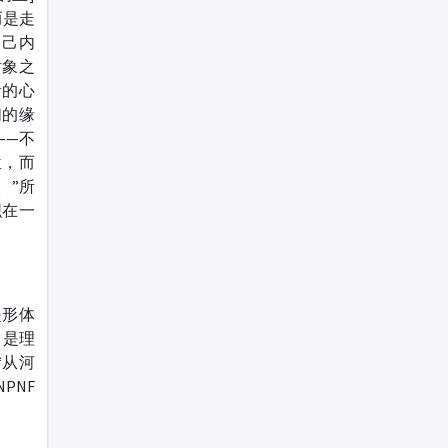
而是走
自己内
对象之
者的心
们的缘
——不
位，而
。”所
织在一
是形体
，是理
“从河
PNF