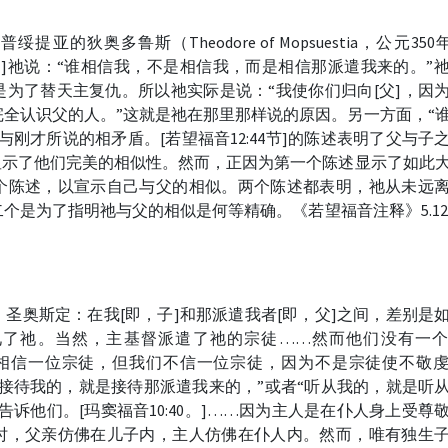
的狄奥多鲁斯（Theodore of Mopsuestia，公元350年-
中，]祂说：“谁相信我，不是相信我，而是相信那派遣我来的。”
为了替天主复仇。所以祂实际是说：“我使你们归向[父]，因
全认识父的人。”这就是祂在那里那样说的原因。另一方面，“
刚才所说的相矛盾。[若望福音12:44节]的陈述表明了父与子
]则显示了他们完美的相似性。然而，正因为第一个陈述显示了如此
个陈述，以宣示自己与父的相似。两个陈述都表明，祂从未远
是为了指明祂与父的相似是何等精确。《若望福音注释》5.12.
圣奥斯定：在我[即，子]和那派遣我者[即，父]之间，差别是
见了祂。当然，主基督派遣了祂的宗徒……然而他们没有一
们相信一位宗徒，但我们不信一位宗徒，因为不是宗徒使不敬
接待我的，就是接待那派遣我来的，”或者“听从我的，就是听
诉他们。[玛窦福音10:40。]……因为主人是在仆人身上受尊
时，父亲仿佛在儿子内，主人仿佛在仆人内。然而，唯有独生