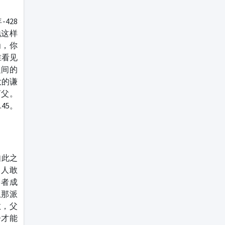
428
祂这样
为，你
谁看见
之间的
大的谦
离父。
45。
如此之
个人敢
虔者成
从那派
敬，父
子才能