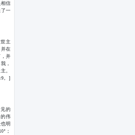
是相信
供了一
救世主
，并在
言，并
了我，
天主。
9。]
看见的
迹的伟
处也明
0*；