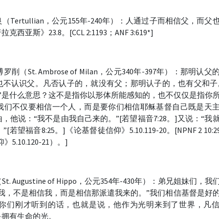
ertullian，公元155年-240年）：人通过子而相信父，而父
》23.8。[CCL 2:1193；ANF 3:619*]
t. Ambrose of Milan，公元340年-397年）：那明认父
也不认识父。凡否认子的，就没有父；那明认子的，也有父和子
信我”是什么意思？这不是指你以形体所能感知的，也不仅仅是指你
我们不仅要相信一个人，而是要你们相信耶稣基督自己既是天
他说：“我不是由我自己来的。”[若望福音7:28。]又说：“我
音8:25。]《论基督徒信仰》5.10.119-20。[NPNF 2 10:2
》5.10.120-21）。]
Augustine of Hippo，公元354年-430年）：弟兄姐妹们，我
我，不是相信我，而是相信那派遣我来的。”我们相信基督是好
你们刚才听到的话，也就是说，他作为光明来到了世界，凡
是拥有生命的光。