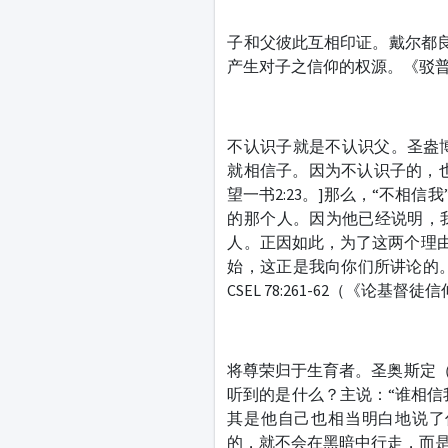
子和父彼此互相印证。戴尔都良（T
产生对子之信仰的权源。《驳普拉克西亚斯
不认识子就是不认识父。圣盎博罗削（S
就相信子。因为不认识子的，
望一书2:23。]那么，“不相
的那个人。因为他已经说明，
人。正因如此，为了这两个理由，
始，这正是我向你们所讲论的。”[若望福
CSEL 78:261-62（《论基督徒信仰
将尊荣归于生育者。圣奥斯定（St. 
听到的是什么？主说：“谁相信
其是他自己也相当明白地说了
的，就不会在黑暗中行走，而