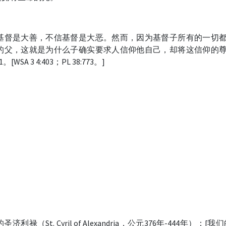
基督是大善，不信基督是大恶。然而，因为基督子所有的一切
的父，这就是为什么子确实要求人信仰他自己，却将这信仰的
A 3 4:403；PL 38:773。]
St. Cyril of Alexandria，公元376年-444年）：[我