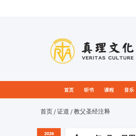
首页
听书
课程
音乐
首页
/
证道
/
教父圣经注释
2026