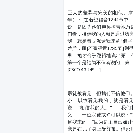
巨大的差异与完美的相似。摩普绥提亚
年）：[在若望福音12:44节
说，是因为他们声称控告祂乃是
们看，相信我的人就是通过我完
我，就是看见派遣我来的”似乎与
差异，而[若望福音12:45节
卑，祂才合乎逻辑地说出第二
第一个是祂为不信者说的。第二个
[CSCO 4 3:249。]
宗徒被看见，但我们不信他们。
小，以致看见我的，就是看
说：“相信我的人。”……我
义……一位宗徒或许可以说：“
遣我来的，”因为是主自己如此告
亲是在儿子身上受尊敬。但那