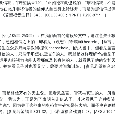
信我，”[若望福音14:1。]正如祂在此也说的：“谁相信我，不
”祂在此并非将信者的信仰从自己身上转移开，而是为那信仰提
释》54.3。[CCL 36:460；NPNF 1 7:296-97**。]
n，公元185年-253年）：在我们面前的这段经文中，请注意关于
超越相信之上的，即看见（观想）[希腊词theorein。]圣言
在众多归向宗教[希腊词theosebeia。]的人当中。但看见圣
相信的人，只属于那些心里洁净的人。我就是这样理解“谁看见
那运用肉眼视力功能去看耶稣及其身体的人，就看见了他的父和
并在看见子时也看见父，需要时间和训练。[参见若望福音14:
，而是相信万有的天主父。但看见圣言、智慧与真理的人，所
父。我认为，正是为了表明首先信从子、其次看见子这种奥
声说”。因为关于这些事的奥秘宣告确实是伟大的。而圣史在别
见若望福音8:31-32。]《若望福音残篇》93。[AEG 5:109-1