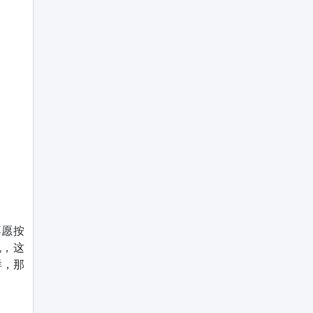
不愿按
说，这
样，那