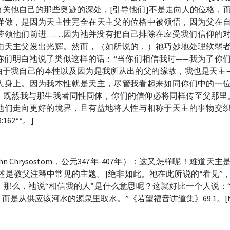
关他自己的那些奥迹的深处，[引导他们]不是走向人的位格，
样做，是因为天主性完全在天主父的位格中被领悟，因为父在
带领他们前进……因为祂并没有把自己排除在应受我们信仰的
由天主父发出光辉。然而，（如所说的，）祂巧妙地处理软弱
你们明白祂说了类似这样的话：“当你们相信我时——我为了你
由于我自己的本性以及因为是我所从出的父的缘故，我也是天主
人身上。因为我本性就是天主，尽管我看起来如同你们中的一
，既然我与那生我者同性同体，你们的信仰必将同样传至父那里
他们走向更好的境界，且有益地将人性与相称于天主的事物交
162**。]
hn Chrysostom，公元347年-407年）：这又怎样呢！难道天主
述是教父注释中常见的主题。]绝非如此。祂在此所说的“看见”
那么，祂说“相信我的人”是什么意思呢？这就好比一个人说：
是从供应该河水的源泉里取水。”《若望福音讲道集》69.1。[N