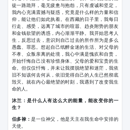
徒一路跪拜，毫无疲惫与抱怨，只有虔诚和坚定，
我内心充满震撼与疑惑，究竟是什么样的力量和信
仰，能让他们如此执着。在西藏的日子里，我每日
行走、感受，远离了城市的喧嚣、趋炎附势的朋友
和金钱欲望的诱惑，内心渐渐平静。我开始思考人
生，反思过去，意识到自己过去的所作所为是多么
愚蠢、罪恶。想起自己纸醉金迷的生活、对父母的
不孝、众叛亲离的处境，我心中满是愧疚和自责，
开始忏悔自己没有珍惜身体、父母的爱和宝贵的生
命。但仅仅忏悔，并未让我摆脱绝望和迷茫，我依
旧不知该何去何从，依旧觉得自己的人生已然彻底
毁灭。就在内心最绝望的时刻，我遇到了改变我生
命的人。
沐兰：是什么人有这么大的能量，能改变你的一
生？
伯多禄：
是一位神父，他是天主在我生命中安排的
天使。