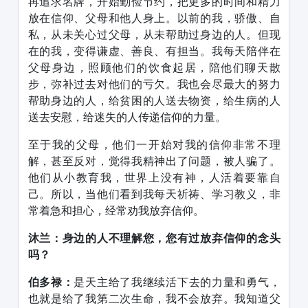
再追求名牌，开始勤俭节约，把更多的时间和精力
放在信仰、父母和他人身上。以前的我，骄傲、自
私，从未关心过父母，从未帮助过身边的人。但现
在的我，变得谦虚、善良、有担当。我每天陪伴在
父母身边，照顾他们的饮食起居，陪他们聊天散
步，弥补过去对他们的亏欠。我也会尽最大的努力
帮助身边的人，给贫困的人送去物资，给生病的人
送去安慰，给迷失的人传递信仰的力量。
至于我的父母，他们一开始对我的信仰非常不理
解，甚至反对，觉得我精神出了问题，被人骗了。
他们从小教育我，世界上没有神，人活着要靠自
己。所以，当他们看到我每天祈祷、学习教义，非
常着急和担心，经常劝我放弃信仰。
沐兰：身边的人不理解您，您有过放弃信仰的念头
吗？
伯多禄：
是天主给了我继续活下去的力量和勇气，
也就是给了我第二次生命，我不会放弃。我知道父