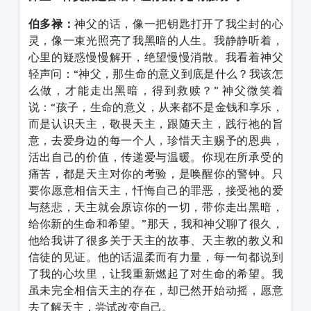
伯多禄：
神父的话，像一把钥匙打开了我尘封的心
灵，像一束光照亮了我黑暗的人生。我静静听着，
心里的疑惑慢慢解开，绝望慢慢消散。我看着神父
轻声问：
“
神父，那生命的意义到底是什么？我该怎
么做，才能走出黑暗，得到救赎？
”
神父微笑着
说：
“
孩子，生命的意义，从来都不是金钱和享乐，
而是认识天主，敬畏天主，跟随天主，践行祂的旨
意，去爱身边的每一个人，珍惜天主赐予的恩典，
活出自己的价值，传递爱与温暖。你现在所承受的
痛苦，都是天主对你的考验，是唤醒你的警钟。只
要你愿意相信天主，忏悔自己的罪恶，接受祂的爱
与慈悲，天主就会原谅你的一切，带你走出黑暗，
给你新的生命和希望。
”
那天，我和神父聊了很久，
他给我讲了很多关于天主的故事、天主教的教义和
信徒的见证。他的话温柔而有力量，每一句都说到
了我的心坎里，让我重新燃起了对生命的希望。我
虽未完全相信天主的存在，却已然开始动摇，愿意
去了解天主，尝试改变自己。