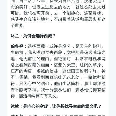
到，自己活了
32
年，从未为自己活过，没感受过生
命的美好，也没去过想去的地方，就这么死去太过
可惜。我想在离开前，去一个能静心、涤荡灵魂、
感受生命真谛的地方，不想带着遗憾和罪恶离开这
个世界。
沐兰：为何会选择西藏？
伯多禄：
选择西藏，或许是缘分，是天主的指引。
生病前，我从没想过去西藏，觉得那是偏远荒凉之
地，毫无前往的理由。但绝望时，我常在电视和网
络上看到西藏的画面：湛蓝的天空、辽阔的草原、
庄严的寺庙、虔诚的信徒，这些画面给我宁静、神
圣与震撼。我看到西藏信徒无论老幼，一路跪拜祈
祷，只为心中的信仰，他们生活简朴，脸上却洋溢
着平静与幸福。我十分羡慕他们，羡慕他们拥有信
仰，能活得纯粹而有意义。
沐兰：是内心的空虚，让你想找寻生命的意义吧？