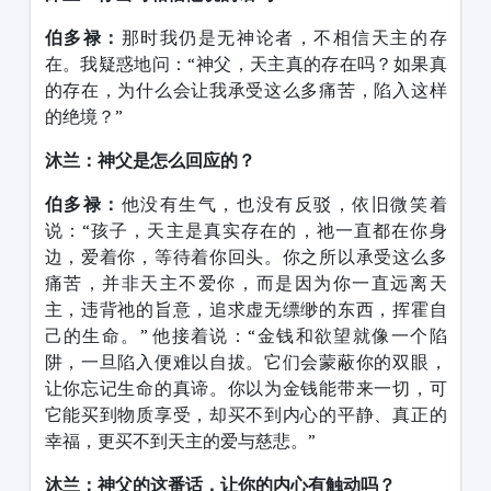
伯多禄：
那时我仍是无神论者，不相信天主的存
在。我疑惑地问：
“
神父，天主真的存在吗？如果真
的存在，为什么会让我承受这么多痛苦，陷入这样
的绝境？
”
沐兰：神父是怎么回应的？
伯多禄：
他没有生气，也没有反驳，依旧微笑着
说：
“
孩子，天主是真实存在的，祂一直都在你身
边，爱着你，等待着你回头。你之所以承受这么多
痛苦，并非天主不爱你，而是因为你一直远离天
主，违背祂的旨意，追求虚无缥缈的东西，挥霍自
己的生命。
”
他接着说：
“
金钱和欲望就像一个陷
阱，一旦陷入便难以自拔。它们会蒙蔽你的双眼，
让你忘记生命的真谛。你以为金钱能带来一切，可
它能买到物质享受，却买不到内心的平静、真正的
幸福，更买不到天主的爱与慈悲。
”
沐兰：神父的这番话，让你的内心有触动吗？