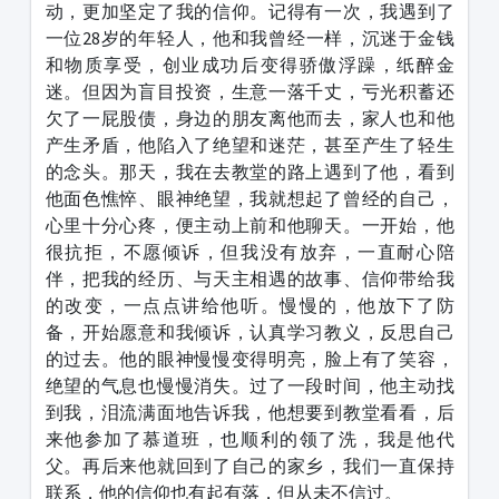
动，更加坚定了我的信仰。记得有一次，我遇到了
一位
28
岁的年轻人，他和我曾经一样，沉迷于金钱
和物质享受，创业成功后变得骄傲浮躁，纸醉金
迷。但因为盲目投资，生意一落千丈，亏光积蓄还
欠了一屁股债，身边的朋友离他而去，家人也和他
产生矛盾，他陷入了绝望和迷茫，甚至产生了轻生
的念头。那天，我在去教堂的路上遇到了他，看到
他面色憔悴、眼神绝望，我就想起了曾经的自己，
心里十分心疼，便主动上前和他聊天。一开始，他
很抗拒，不愿倾诉，但我没有放弃，一直耐心陪
伴，把我的经历、与天主相遇的故事、信仰带给我
的改变，一点点讲给他听。慢慢的，他放下了防
备，开始愿意和我倾诉，认真学习教义，反思自己
的过去。他的眼神慢慢变得明亮，脸上有了笑容，
绝望的气息也慢慢消失。过了一段时间，他主动找
到我，泪流满面地告诉我，他想要到教堂看看，后
来他参加了慕道班，也顺利的领了洗，我是他代
父。再后来他就回到了自己的家乡，我们一直保持
联系，他的信仰也有起有落，但从未不信过。