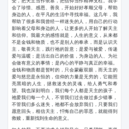
受，把天主当作依靠，把信仰当作精神支柱。我学
会了珍惜、感恩、善良，开始好好孝顺父母，帮助
身边的人，在平凡的生活中寻找幸福。这几年，我
帮助了很多和我曾经一样迷失的人，用自己的行动
影响着父母和身边的人，让更多的人开始了解天主
和信仰。我最大的感悟就是，人生的意义，从来都
不是金钱和物质，也不是别人的奉承，而是认识天
主，敬畏天主，践行祂的旨意；是爱与被爱，传递
爱与温暖；是活出自己的价值，为身边的人、为社
会做有意义的事情；是内心的平静与真正的幸福。
金钱和物质都是暂时的，只会蒙蔽双眼，而天主的
爱与慈悲是永恒的，信仰的力量是无穷的，它能照
亮黑暗的人生，拯救迷失的灵魂，给人勇气和希
望。我也深刻明白，我们每个人都是天主的孩子，
祂爱我们每一个人，不管我们过去做过多少错事，
不管我们多么迷失，祂都不会放弃我们，只要我们
愿意回头，相信天主，忏悔自己的罪恶，就能得到
救赎，重新找到生命的意义。