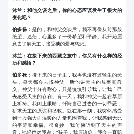
沐兰：和他交谈之后，你的心态应该发生了很大的
变化吧？
伯多禄：
是的，和神父交谈后，我不再像从前那般
绝望、迷茫，心里多了一份希望和平静。我开始愿
意去了解天主，接受祂的爱与慈悲。
沐兰：在接下来的西藏之旅中，你又有什么样的经
历和感悟？
伯多禄：
接下来的日子里，我再也没有过轻生的念
头，每天都会去找神父，听他讲天主的故事和教
义。神父十分有耐心，只是慢慢引导我，让我自己
去感受天主的存在。有一天，我和神父一起在草原
上祈祷。我闭上眼睛，忏悔自己过去的一切罪恶，
祈求天主的原谅和拯救。就在那一刻，我突然感受
到一股强大而温暖的力量包围着我，让我感到无比
的平静和幸福。很奇妙，我仿佛听到了天主的声
音，祂轻声对我说：
“
孩子，我原谅你，我会一直陪