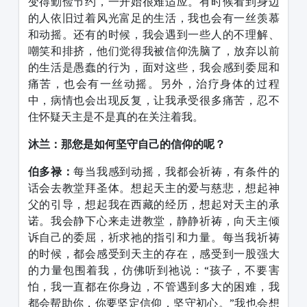
变得勤俭节约，一开始很难适应。有时候看到身边
的人依旧过着风光富足的生活，我也会有一丝羡慕
和动摇。还有的时候，我会遇到一些人的不理解、
嘲笑和排挤，他们觉得我被信仰洗脑了，放弃以前
的生活是愚蠢的行为，面对这些，我会感到委屈和
痛苦，也会有一丝动摇。另外，治疗身体的过程
中，病情也会出现反复，让我承受很多痛苦，忍不
住怀疑天主是不是真的在关注着我。
沐兰：那您是如何坚守自己的信仰的呢？
伯多禄：
每当我感到动摇，我都会祈祷，有条件的
话会去教堂拜圣体。想起天主的爱与慈悲，想起神
父的引导，想起我在西藏的经历，想起对天主的承
诺。我会静下心来走进教堂，静静祈祷，向天主倾
诉自己的委屈，祈求祂的指引和力量。每当我祈祷
的时候，都会感受到天主的存在，感受到一股强大
的力量包围着我，仿佛听到祂说：
“
孩子，不要害
怕，我一直都在你身边，不管遇到多大的困难，我
都会帮助你，你要坚定信仰，坚守初心。
”
我也会想