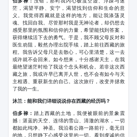
伯多禄：
没错，那时我内心极度空虚、浮躁与迷
茫，渴望平静、安宁，渴望找到信仰和生命的意
义。我觉得西藏就是这样的地方，能让我涤荡灵
魂、找回自我。尽管那时我是无神论者，却仍想去
感受那里的氛围和信仰的力量，希望能找到答案，
获得继续活下去的勇气。于是，我不顾父母反对和
医生劝阻，毅然办理出院手续，踏上前往西藏的旅
程。我告诉父母只是去散心，可心里清楚，这一去
或许就不会回来。如今想来，十分感谢天主，在我
最绝望迷茫时给了我这个念头和机会。若非这次西
藏之旅，我或许早已离开人世，也不会有如今与天
主相遇、重获新生的自己。这次旅行，改变并拯救
了我的一生。
沐兰：能和我们详细说说你在西藏的经历吗？
伯多禄：
踏上西藏的土地，我便被眼前的景象震
撼：湛蓝的天空、连绵的雪山、清澈的湖水，一切
都如此纯净、神圣。我沿着公路一路前行，毫无目
的地，只想静下心感受这里的一切。看到虔诚的信