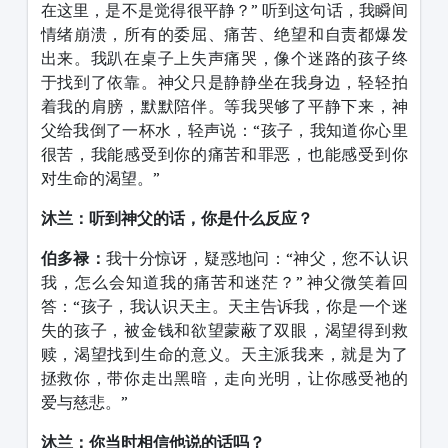
在这里，是不是觉得很平静？
”
听到这句话，我瞬间
情绪崩溃，所有的委屈、痛苦、绝望和自责都爆发
出来。我趴在桌子上失声痛哭，像个迷路的孩子终
于找到了依靠。神父只是静静坐在我身边，轻轻拍
着我的肩膀，默默陪伴。等我哭够了平静下来，神
父给我倒了一杯水，轻声说：
“
孩子，我知道你心里
很苦，我能感受到你的痛苦和罪恶，也能感受到你
对生命的渴望。
”
沐兰：听到神父的话，你是什么反应？
伯多禄：
我十分惊讶，疑惑地问：
“
神父，您不认识
我，怎么会知道我的痛苦和迷茫？
”
神父微笑着回
答：
“
孩子，我认识天主。天主告诉我，你是一个迷
失的孩子，被金钱和欲望蒙蔽了双眼，渴望得到救
赎，渴望找到生命的意义。天主派我来，就是为了
拯救你，带你走出黑暗，走向光明，让你感受祂的
爱与慈悲。
”
沐兰：你当时相信他说的话吗？