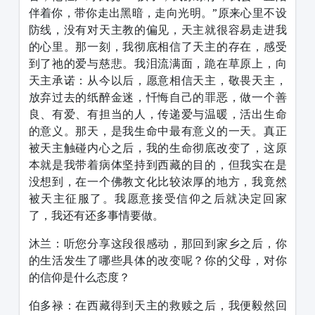
伴着你，带你走出黑暗，走向光明。
”
原来心里不设
防线，没有对天主教的偏见，天主就很容易走进我
的心里。那一刻，我彻底相信了天主的存在，感受
到了祂的爱与慈悲。我泪流满面，跪在草原上，向
天主承诺：从今以后，愿意相信天主，敬畏天主，
放弃过去的纸醉金迷，忏悔自己的罪恶，做一个善
良、有爱、有担当的人，传递爱与温暖，活出生命
的意义。那天，是我生命中最有意义的一天。真正
被天主触碰内心之后，我的生命彻底改变了，这原
本就是我带着病体坚持到西藏的目的，但我实在是
没想到，在一个佛教文化比较浓厚的地方，我竟然
被天主征服了。我愿意接受信仰之后就决定回家
了，我还有还多事情要做。
沐兰：听您分享这段很感动，那回到家乡之后，你
的生活发生了哪些具体的改变呢？你的父母，对你
的信仰是什么态度？
伯多禄：在西藏得到天主的救赎之后，我便毅然回