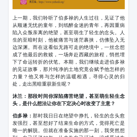
上一期，我们聆听了伯多禄的人生过往，见证了他
从顺遂无忧的童年，到纸醉金迷的青年，再因重病
陷入众叛亲离的绝望，甚至萌生了轻生的念头。人
生的至暗时刻，他被痛苦与迷茫裹挟，仿佛坠入无
边深渊。而在这看似无路可走的绝境中，一丝念想
成了他最后的救赎，一场奔赴西藏的旅程，悄然埋
下了命运转折的伏笔。本期，我们继续走进伯多禄
的见证故事，那片纯净的土地究竟会赋予他怎样的
力量？他又将与怎样的温暖相遇，寻得心灵的归
处，走出黑暗重获新生呢？
沐兰：那段时间你深陷痛苦绝望，甚至萌生轻生念
头，是什么想法让你在下定决心时改变了主意？
伯多禄：
那时我日日在绝望中挣扎，轻生的念头愈
发强烈，甚至想好了结束生命的方式，觉得死亡是
唯一的解脱。但就在准备实施的那一刻，我突然想