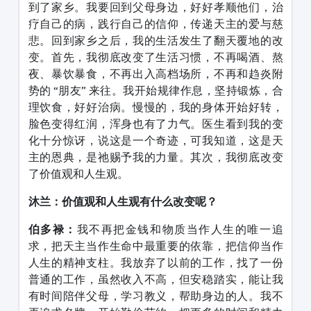
到了家乡。我要回到父母身边，好好孝顺他们，治
疗自己的病，践行自己的信仰，传递天主的爱与慈
悲。回到家乡之后，我的生活发生了翻天覆地的改
变。首先，我彻底改变了生活习惯，不再喝酒、熬
夜、暴饮暴食，不再出入高档场所，不再和趋炎附
势的
“
朋友
”
来往。我开始规律作息，坚持锻炼，合
理饮食，好好治病。慢慢的，我的身体开始好转，
脸色变得红润，浑身也有了力气。医生看到我的变
化十分惊讶，说这是一个奇迹，可我知道，这是天
主的恩典，是祂赐予我的力量。其次，我彻底改变
了价值观和人生观。
沐兰：价值观和人生观有什么改变呢？
伯多禄：
我不再把金钱和物质当作人生的唯一追
求，把天主当作生命中最重要的依靠，把信仰当作
人生的精神支柱。我放弃了以前的工作，找了一份
普通的工作，虽然收入不高，但安稳踏实，能让我
有时间陪伴父母，学习教义，帮助身边的人。我不