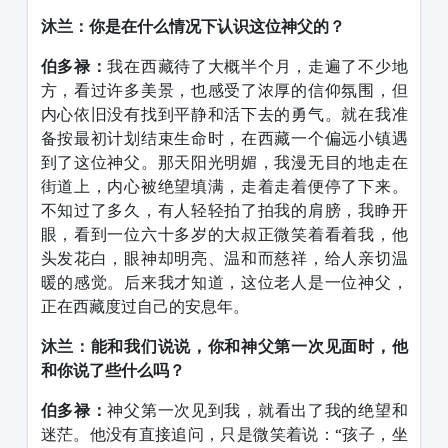
沐兰：你是在什么情况下认识这位神父的？
伯多禄：
我在西藏待了大概半个月，走遍了不少地
方，看过许多美景，也感受了浓厚的信仰氛围，但
内心依旧没有找到平静和活下去的勇气。就在我准
备按最初计划结束生命时，在西藏一个偏远小镇遇
到了这位神父。那天阳光明媚，我漫无目的地走在
街道上，内心被绝望填满，走着走着便停了下来。
不知过了多久，有人轻轻拍了拍我的肩膀，我睁开
眼，看到一位六十多岁的大叔正微笑着看着我，他
头发花白，眼神却明亮、温和而慈祥，给人亲切温
暖的感觉。后来我才知道，这位老人是一位神父，
正在西藏度过自己的安息年。
沐兰：能和我们说说，你和神父第一次见面时，他
和你说了些什么吗？
伯多禄：
神父第一次见到我，就看出了我的绝望和
迷茫。他没有直接追问，只是微笑着说：
“
孩子，坐