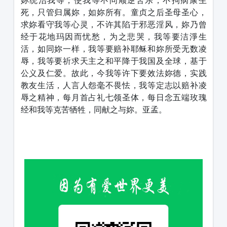
妳统治我等，使我等不问顺逆苦乐，不拘病康生
死，只管归属妳，如妳所有。童贞之后圣母圣心，
求妳看守我等心灵，不许其陷于邪恶淫风，妳乃曾
经于花地玛因而忧愁，为之悲哭，我等要洁淨生
活，如同妳一样，我等要赔补耶稣和妳所受无数凌
辱，我等要祈求天主之和平降于我国及全球，基于
公义及仁爱。故此，今我等许下要效法妳德，实践
教友生活，人言人怨毫不畏怯，我等定志以赔补凌
辱之精神，每月首占礼七领圣体，每日念五端玫瑰
经和我等克苦牺牲，同献之与妳。亚孟。