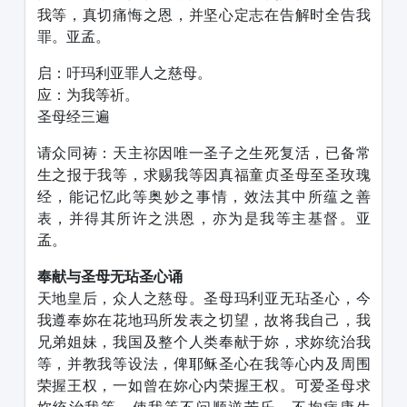
我等，真切痛悔之恩，并坚心定志在告解时全告我
罪。亚孟。
启：吁玛利亚罪人之慈母。
应：为我等祈。
圣母经三遍
请众同祷：天主祢因唯一圣子之生死复活，已备常
生之报于我等，求赐我等因真福童贞圣母至圣玫瑰
经，能记忆此等奥妙之事情，效法其中所蕴之善
表，并得其所许之洪恩，亦为是我等主基督。亚
孟。
奉献与圣母无玷圣心诵
天地皇后，众人之慈母。圣母玛利亚无玷圣心，今
我遵奉妳在花地玛所发表之切望，故将我自己，我
兄弟姐妹，我国及整个人类奉献于妳，求妳统治我
等，并教我等设法，俾耶稣圣心在我等心内及周围
荣握王权，一如曾在妳心内荣握王权。可爱圣母求