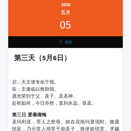
2026
五月
05
419
第三天（5月6日）
1231231
启：天主请专佑于我。
应：主速临以救助我。
愿光荣归于父、及子、及圣神。
起初如何，今日亦然，直到永远。亚孟。
第三日 爱慕痛悔
圣玛利亚，罪人之慈母。妳在花地玛显现时。微露
忧容，乃示世人得罪于妳圣子，致使妳忧苦。求赐