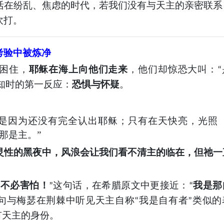
活在纷乱、焦虑的时代，若我们没有与天主的亲密联系
吹打。
考验中被炼净
困住，
耶稣在海上向他们走来
，他们却惊恐大叫：
“
知时的第一反应：
恐惧与怀疑
。
，是因为还没有完全认出耶稣；只有在天快亮，光照
那是主。”
灵性的黑夜中，风浪会让我们看不清主的临在，但祂一
。不必害怕！
这句话，在希腊原文中更接近：
我是那
”
“
句与梅瑟在荆棘中听见天主自称
我是自有者
类似的
“
”
有天主的身份。