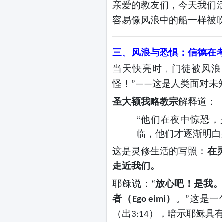
亲爱的教友们，今天我们
容易像风浪中的船一样被
三、风浪与恐惧：信德在
当天快亮时，门徒被风浪
怪！
这是人类面对未
”——
圣大额我略教宗
解释道：
“他们在夜中惊恐
临，他们才逐渐明白
这是灵修生活的写照：
在
走近我们。
耶稣说：
放心吧！是我
“
者（
）
。
这是一
Ego eimi
”
（出
），暗示耶稣具
3:14