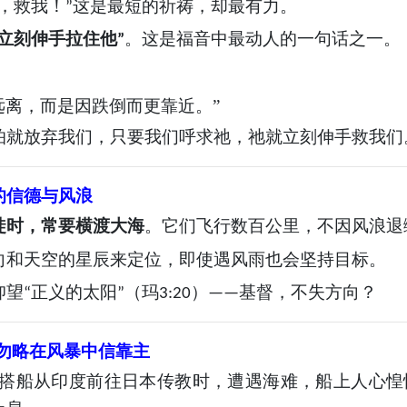
，救我！
这是最短的祈祷，却最有力。
”
立刻伸手拉住他
。这是福音中最动人的一句话之一。
”
远离，而是因跌倒而更靠近。”
怕就放弃我们，只要我们呼求祂，祂就立刻伸手救我们
的信德与风浪
徙时，常要横渡大海
。它们飞行数百公里，不因风浪退
向和天空的星辰来定位，即使遇风雨也会坚持目标。
仰望
正义的太阳
（玛
）
基督，不失方向？
“
”
3:20
——
沙勿略在风暴中信靠主
搭船从印度前往日本传教时，遭遇海难，船上人心惶