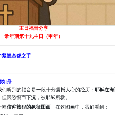
主日福音
分享
常年期第十
九
主日
（
甲年
）
中紧握基督之手
德如舟
我们听到的福音是一段十分震撼人心的经历：
耶稣在海
，但因恐惧而下沉，被耶稣所救。
一幅
信仰旅程的象征图画
。在这图画中，我们看到：