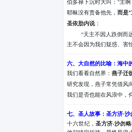
伯多禄下沉时大叫：
主啊
“
耶稣没有责备他先，
而是
“
圣依
肋
内说
：
“天主不因人跌倒而
主不会因为我们疑惑、害
六、大自然的比喻：海中
我们看看自然界：
燕子迁
研究发现，燕子常凭借风
我们是否也能在风浪中，
七、圣人故事：圣方济
·
十六世纪，
圣方济
沙勿略
·