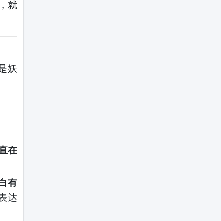
，就
是妖
直在
自有
表达