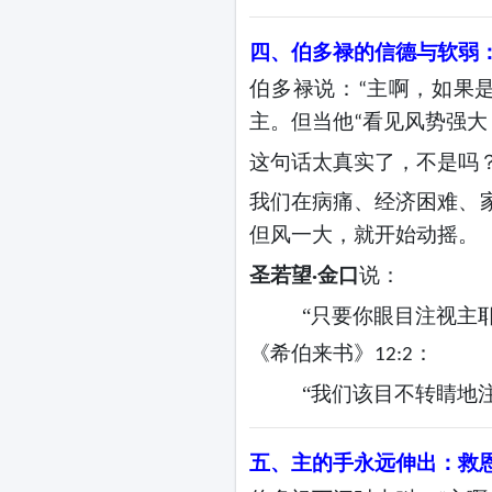
四、伯多禄的信德与软弱
伯多禄说：
主啊，如果
“
主。但当他
看见风势强大
“
这句话太真实了，不是吗
我们在病痛、经济困难、
但风一大，就开始动摇。
圣若望
金口
说：
·
“只要你眼目注视主
《希伯来书》
：
12:2
“我们该目不转睛地
五、主的手永远伸出：救