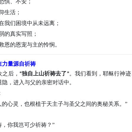
恐惧、不安；
仰生活；
在我们困境中从未远离；
弱的真实写照；
救恩的恩宠与主的怜悯。
在力量源自祈祷
众之后，
独自上山祈祷去了
。我们看到，耶稣行神迹
“
”
退隐，进入与父的亲密对话中。
：
人的心灵，也根植于天主子与圣父之间的奥秘关系。”
祷，你我岂可少祈祷？”