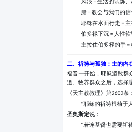
风浪
生活的试炼、
=
船
教会与我们的信
=
耶稣在水面行走
主
=
伯多禄下沉
人性软
=
主拉住伯多禄的手
=
二、祈祷与孤独：主的内
福音一开始，耶稣遣散群
道、牧养群众之后，选择
《天主教教理》第
条
2602
“耶稣的祈祷根植于
圣奥斯定
说：
“若连基督也需要祈