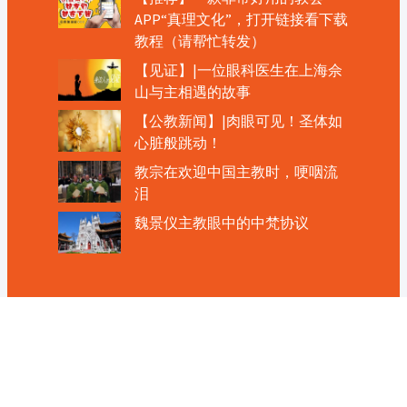
APP“真理文化”，打开链接看下载
教程（请帮忙转发）
【见证】|一位眼科医生在上海佘
山与主相遇的故事
【公教新闻】|肉眼可见！圣体如
心脏般跳动！
教宗在欢迎中国主教时，哽咽流
泪
魏景仪主教眼中的中梵协议