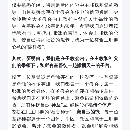
仅要熟悉圣经，特别是新约内容中主耶稣基督的教
导，而且要熟悉存在于教会圣传中的信仰点滴，更
要聆听今天圣教会内主教和神父们关于福音的教
导。今年教会礼仪年是玛窦年，希望我们通过恭读
玛窦福音，熟悉主耶稣的言行，体会主耶稣的心
意，使自己得到福音的滋养，成为一位符合主耶稣
心意的“撒种者”。
其次、要明白，我们是在圣教会内，在主教和神父
们的带领下，和所有基督徒一起撒播天主的圣言
。
没有一位基督徒是单独存在的，也没有一位基督徒
是单独的福传英雄，我们都属于一个教会，属于主
耶稣的奥妙身体。在圣教会内的存在和福传意识，
帮助我们走在真理的道路上，避免错谬和骄傲的危
险。所有标榜自己“神圣”且“超越”的“
福传个体户
”，
都是在用主耶稣的“福音种子”，
赚自己的钱
！每一位
基督徒都属于一个团体、堂区、教区和属于主耶稣
的教会。离开了教会的撒种者，就会用“解释和适