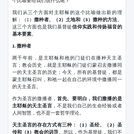
个比喻要给我们说什么呢？
我们从三个方面对主耶稣的这个比喻做出新的理
解：（1）
撒种者、（
2
）土地和（
3
）撒种的方法
。
这三个方面也是我们基督徒
信仰实践和传扬福音的
基本要素
。
1. 撒种者
两千年前，是主耶稣和祂的门徒们在播种天主圣
言；教会历史，就是主耶稣的门徒们蒙召去撒播同
一的天主圣言的历史；今天，所有的基督徒，都是
蒙主耶稣召叫，和祂一起在自己的环境中撒播同一
的天主圣言。
作为圣言的撒播者，
首先、要明白，我们撒播的是
主耶稣的天主圣言
，不是我们自己的生命经验或者
人间智慧，也不是一套哲学理论。
天主圣言的存在方式有三种：（
1
）圣经、（
2
）圣
传和（
3
）教会的训导
。所以，作为基督徒，我们不