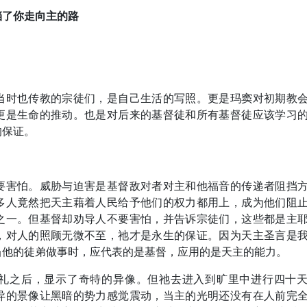
挡了你走向主的路
当时也传教的宗徒们，是自己生活的写照。更是玛窦对初期教
更是生命的推动。也是对后来的基督徒和所有基督徒应该学习
的保证。
要害怕。威胁与迫害是基督敌对者对主和他福音的传递者阻挡
多人竟然把天主藉着人民给予他们的权力都用上，成为他们阻
之一。但基督却劝导人不要害怕，并告诉宗徒们，这些都是主
，对人的照顾无微不至，祂才是永生的保证。因为天主圣言是
当他的徒弟做事时，应代表的是基督，应用的是天主的能力。
礼之后，显示了奇特的异像。但祂去进入到旷里中进行四十
异的景像让黑暗的势力感觉震动，当主的光明还没有在人前完