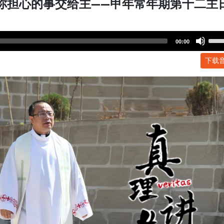
把你担心的事交给主——甲年常年期第十二主
Use
00:00
Up/
下载
Arr
key
to
incr
or
dec
volu