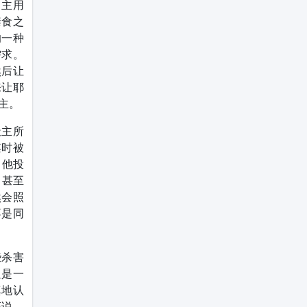
，主用
禁食之
的一种
需求。
然后让
来让耶
主。
天主所
淫时被
向他投
，甚至
然会照
不是同
些杀害
只是一
真地认
证说，