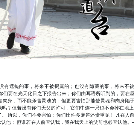
没有遮掩的事，将来不被揭露的；也没有隐藏的事，将来不
，你们要在光天化日之下报告出来；你们由耳语所听到的，要在
害肉身，而不能杀害灵魂的；但更要害怕那能使灵魂和肉身陷
钱吗﹖但若没有你们天父的许可，它们中连一只也不会掉在地上
。 所以，你们不要害怕；你们比许多麻雀还贵重呢！ 凡在人
认他； 但谁若在人前否认我，我在我天上的父前也必否认他。