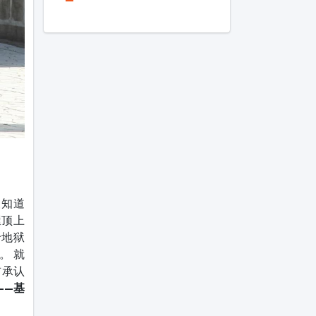
被知道
屋顶上
于地狱
。 就
前承认
——基