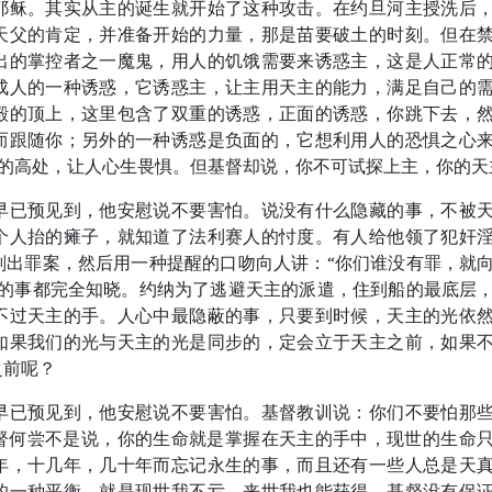
耶稣。其实从主的诞生就开始了这种攻击。在约旦河主授洗后
天父的肯定，并准备开始的力量，那是苗要破土的时刻。但在
出的掌控者之一魔鬼，用人的饥饿需要来诱惑主，这是人正常
成人的一种诱惑，它诱惑主，让主用天主的能力，满足自己的
殿的顶上，这里包含了双重的诱惑，正面的诱惑，你跳下去，
而跟随你；另外的一种诱惑是负面的，它想利用人的恐惧之心
米的高处，让人心生畏惧。但基督却说，你不可试探上主，你的天
早已预见到，他安慰说不要害怕。说没有什么隐藏的事，不被
个人抬的瘫子，就知道了法利赛人的忖度。有人给他领了犯奸
划出罪案，然后用一种提醒的口吻向人讲：“你们谁没有罪，就
蔽的事都完全知晓。约纳为了逃避天主的派遣，住到船的最底层
不过天主的手。人心中最隐蔽的事，只要到时候，天主的光依
如果我们的光与天主的光是同步的，定会立于天主之前，如果
之前呢？
早已预见到，他安慰说不要害怕。基督教训说：你们不要怕那
督何尝不是说，你的生命就是掌握在天主的手中，现世的生命
年，十几年，几十年而忘记永生的事，而且还有一些人总是天
的一种平衡，就是现世我不亏，来世我也能获得。基督没有保