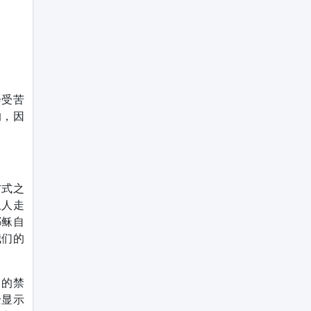
会受苦
的，因
方式之
止人走
耶稣自
我们的
天的禁
全显示