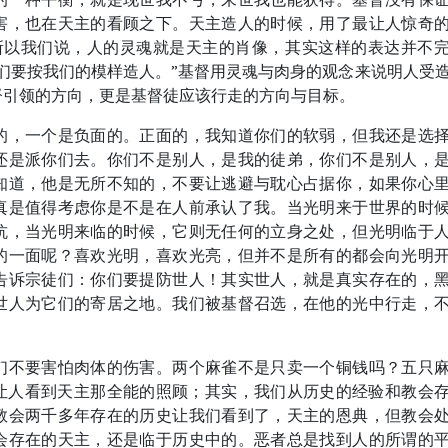
害，也在天主的看顾之下。天主造人的时候，用了最让人惊奇
所以我们说，人的灵魂就是天主的肖像，其实这样的表达并不
们要按我们的模样造人。”基督用灵魂与肉身的观念来说明人受
督引领的方向，更是基督徒应该行走的方向与目标。
的，一个是负面的。正面的，我知道你们的软弱，但我还是选
还是派你们去。你们不是别人，是我的徒弟，你们不是别人，
知道，他是无所不知的，不要让逃避与耽心占据你，如果你心
真是值得考虑你是不是在人前承认了我。当光明来于世界的时
抗，当光明来临的时候，它则无任何的立身之处，但光明临于
的一面呢？喜欢光明，喜欢光亮，但并不是所有的都会向光明
告诉宗徒们：你们要提防世人！其实世人，就是真实存在的，
世人为它们的寄居之地。我们被基督召选，在他的光中行走，
们不要害怕肉体的伤害。两个麻雀不是只卖一个铜钱吗？五只
让人看到天主那全能的照顾；其实，我们从历史的经验和教会
教会两千多年存在的历史让我们看到了，天主的恩典，但教会
会存在的天主，还是临于历史中的。恶者总是找到人的所谓的