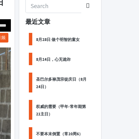
日
最近文章
Down
音频
ow
8月28日 做个明智的童女
s
8月24日，心无诡诈
ease
rease
圣巴尔多禄茂宗徒庆日（8月
me.
24日）
权威的需要（甲年-常年期第
21主日）
不要本末倒置（常20周6）