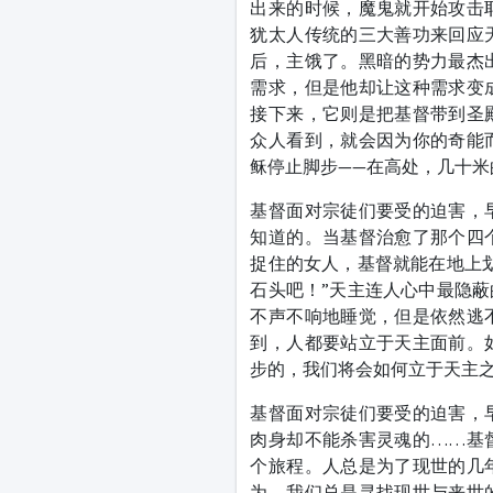
出来的时候，魔鬼就开始攻击
犹太人传统的三大善功来回应
后，主饿了。黑暗的势力最杰
需求，但是他却让这种需求变
接下来，它则是把基督带到圣
众人看到，就会因为你的奇能
稣停止脚步——在高处，几十
基督面对宗徒们要受的迫害，
知道的。当基督治愈了那个四
捉住的女人，基督就能在地上
石头吧！”天主连人心中最隐
不声不响地睡觉，但是依然逃
到，人都要站立于天主面前。
步的，我们将会如何立于天主
基督面对宗徒们要受的迫害，
肉身却不能杀害灵魂的……基
个旅程。人总是为了现世的几
为，我们总是寻找现世与来世