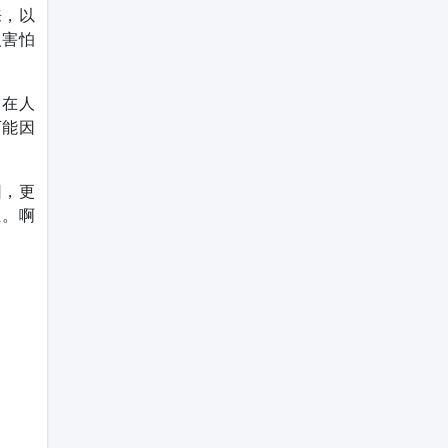
来，以
人害怕
。在人
可能因
因，更
王。啊