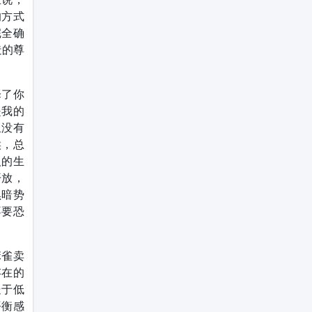
的方式
完全确
造的尊
择了你
是我的
里没有
候，总
人的生
开放，
黑暗势
不要恐
麻雀卖
存在的
处于低
平衡感