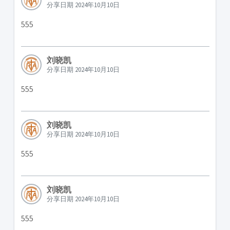
分享日期 2024年10月10日
555
刘晓凯
分享日期 2024年10月10日
555
刘晓凯
分享日期 2024年10月10日
555
刘晓凯
分享日期 2024年10月10日
555