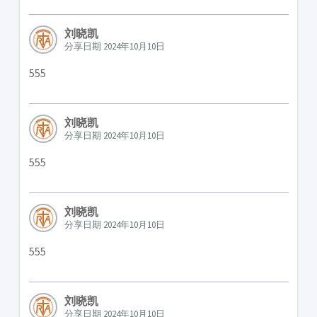
刘晓凯
分享日期 2024年10月10日
555
刘晓凯
分享日期 2024年10月10日
555
刘晓凯
分享日期 2024年10月10日
555
刘晓凯
分享日期 2024年10月10日