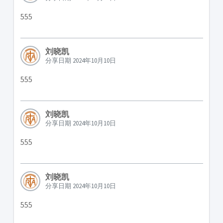
555
刘晓凯
分享日期 2024年10月10日
555
刘晓凯
分享日期 2024年10月10日
555
刘晓凯
分享日期 2024年10月10日
555