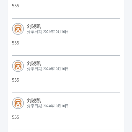
555
刘晓凯
分享日期 2024年10月10日
555
刘晓凯
分享日期 2024年10月10日
555
刘晓凯
分享日期 2024年10月10日
555