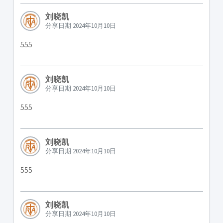
刘晓凯
分享日期 2024年10月10日
555
刘晓凯
分享日期 2024年10月10日
555
刘晓凯
分享日期 2024年10月10日
555
刘晓凯
分享日期 2024年10月10日