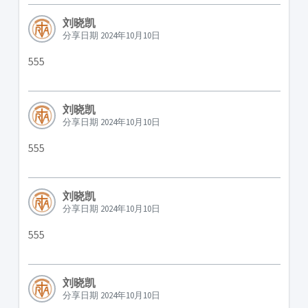
刘晓凯
分享日期 2024年10月10日
555
刘晓凯
分享日期 2024年10月10日
555
刘晓凯
分享日期 2024年10月10日
555
刘晓凯
分享日期 2024年10月10日