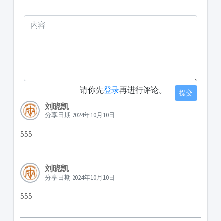
请你先
登录
再进行评论。
提交
刘晓凯
分享日期 2024年10月10日
555
刘晓凯
分享日期 2024年10月10日
555