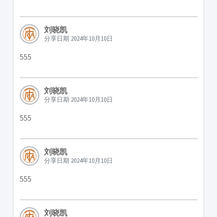
刘晓凯
分享日期 2024年10月10日
555
刘晓凯
分享日期 2024年10月10日
555
刘晓凯
分享日期 2024年10月10日
555
刘晓凯