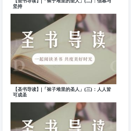
【圣书导读】|「袜子堆里的圣人」(二)：信靠与
坚持
【圣书导读】|「袜子堆里的圣人」(三)：人人皆
可成圣