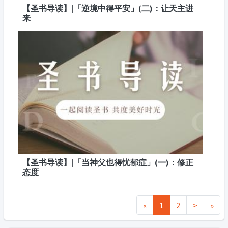
【圣书导读】|「逆境中得平安」(二)：让天主进
来
【圣书导读】|「当神父也得忧郁症」(一)：修正
态度
«
1
2
>
»