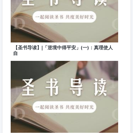
【圣书导读】|「逆境中得平安」(一)：真理使人
自