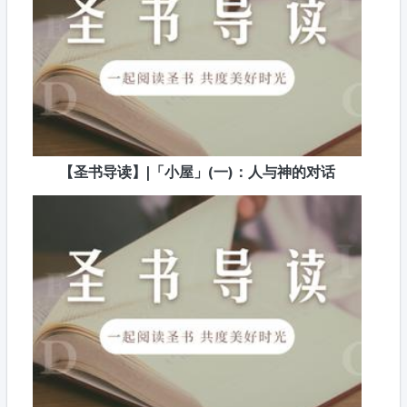
【圣书导读】|「小屋」(一)：人与神的对话