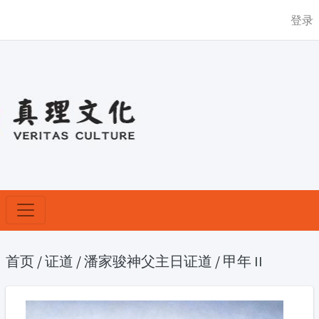
登录
首页
/
证道
/
潘家骏神父主日证道
/
甲年 II