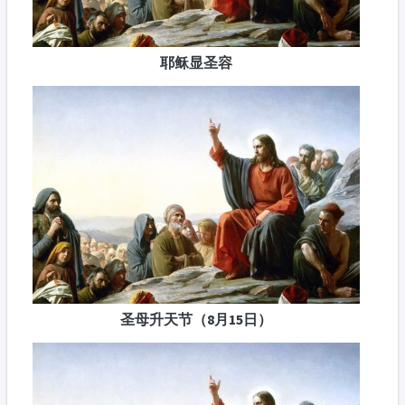
耶稣显圣容
圣母升天节（8月15日）