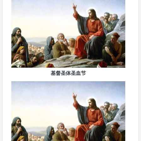
基督圣体圣血节