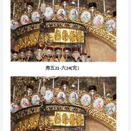
弗五21-六24(完）