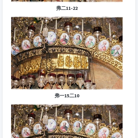
弗二11-22
弗一15二10