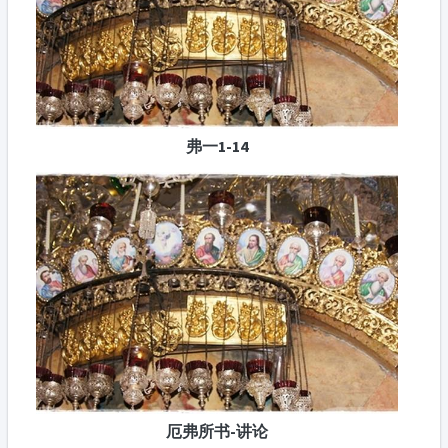
弗一1-14
厄弗所书-讲论