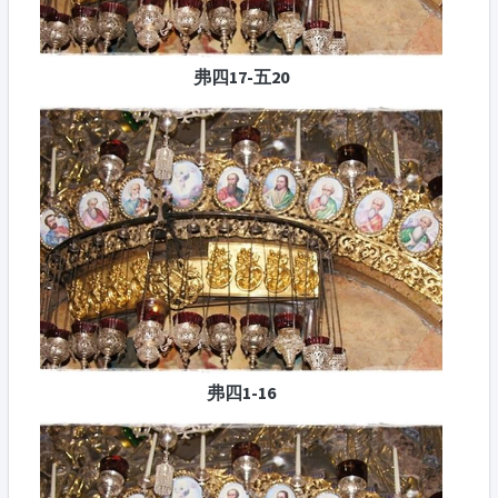
弗四17-五20
弗四1-16