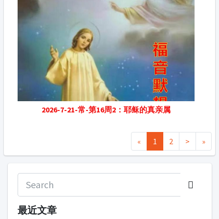
2026-7-21-常-第16周2：耶稣的真亲属
«
1
2
>
»
最近文章