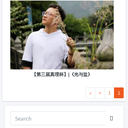
【第三届真理杯】|《光与盐》
«
<
1
2