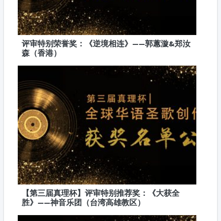
评审特别荣誉奖：《逆境相连》——郭蕙漩&郑汝
森（香港）
【第三届真理杯】评审特别推荐奖：《大获全
胜》——神音乐团（台湾高雄教区）